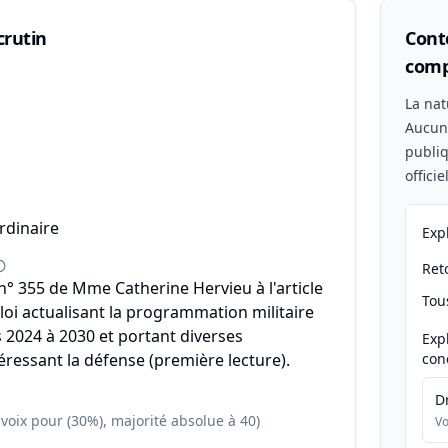
crutin
Conte
comp
n
La nat
Aucu
publiq
offici
rdinaire
Exp
Reto
 355 de Mme Catherine Hervieu à l'article
Tou
 loi actualisant la programmation militaire
 2024 à 2030 et portant diverses
Exp
éressant la défense (première lecture).
con
D
 voix pour (30%), majorité absolue à 40)
Vo