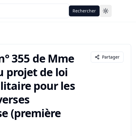
Rechercher
Toggle theme
n° 355 de Mme
Partager
 projet de loi
itaire pour les
verses
se (première