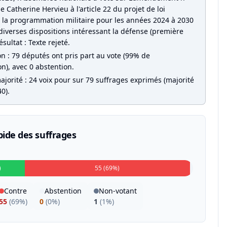
Catherine Hervieu à l'article 22 du projet de loi
t la programmation militaire pour les années 2024 à 2030
diverses dispositions intéressant la défense (première
ésultat : Texte rejeté.
on : 79 députés ont pris part au vote (99% de
on), avec 0 abstention.
jorité : 24 voix pour sur 79 suffrages exprimés (majorité
0).
pide des suffrages
)
55 (69%)
Contre
Abstention
Non-votant
55
(
69%
)
0
(
0%
)
1
(
1%
)