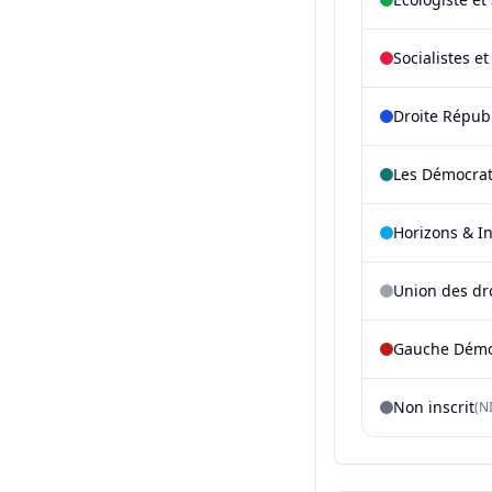
Socialistes e
Droite Répub
Les Démocra
Horizons & I
Union des dr
Gauche Démoc
Non inscrit
(NI