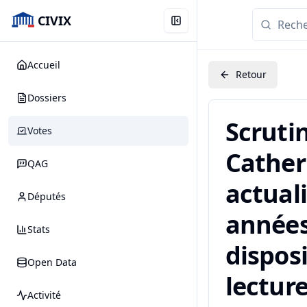
CIVIX
Accueil
Retour
Dossiers
Scruti
Votes
Catheri
QAG
actual
Députés
années
Stats
dispos
Open Data
lecture
Activité