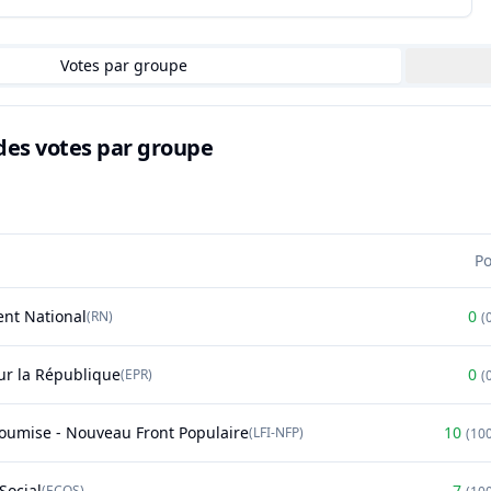
Votes par groupe
des votes par groupe
P
nt National
0
(
RN
)
(
r la République
0
(
EPR
)
(
soumise - Nouveau Front Populaire
10
(
LFI-NFP
)
(
10
Social
7
(
ECOS
)