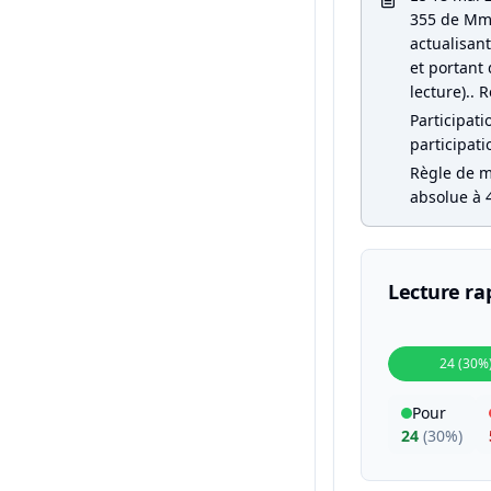
355 de Mme 
actualisan
et portant 
lecture).. R
Participati
participati
Règle de ma
absolue à 4
Lecture ra
24 (30%
Pour
24
(
30%
)