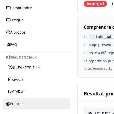
Texte rejeté
18
Comprendre
Lexique
Comprendre c
À propos
Le
scrutin publ
📖
FAQ
La page présente 
Le texte a été rej
RÉSEAUX SOCIAUX
La répartition pub
@CIVIXofficielFR
📖
Les termes soulign
civix.fr
CIVIX.fr
Résultat pri
Français
Le 18 mai 