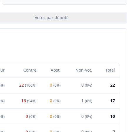
Votes par député
our
Contre
Abst.
Non-vot.
Total
22
0
0
22
0%
)
(
100%
)
(
0%
)
(
0%
)
16
0
1
17
0%
)
(
94%
)
(
0%
)
(
6%
)
0
0
0
10
0%
)
(
0%
)
(
0%
)
(
0%
)
0
0
0
7