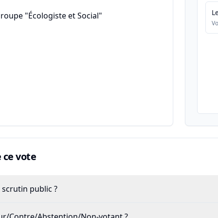
L
roupe "Écologiste et Social"
Vo
ce vote
scrutin public ?
our/Contre/Abstention/Non-votant ?