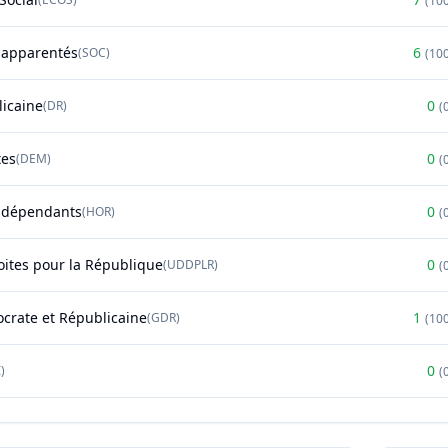
(
10
t apparentés
6
(
SOC
)
(
10
licaine
0
(
DR
)
(
tes
0
(
DEM
)
(
ndépendants
0
(
HOR
)
(
oites pour la République
0
(
UDDPLR
)
(
rate et Républicaine
1
(
GDR
)
(
10
0
)
(