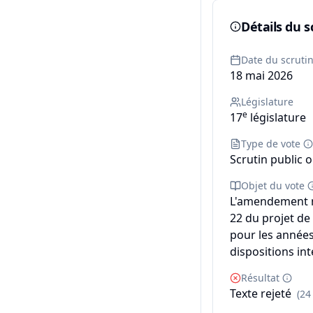
Détails du s
Date du scruti
18 mai 2026
Législature
e
17
législature
Type de vote
Scrutin public o
Objet du vote
L'amendement n°
22 du projet de
pour les années
dispositions int
Résultat
Texte rejeté
(24