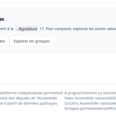
es
ient à la
législature
17. Pour comparer, explorez les autres vote
📖
tes
Explorer les groupes
Plateforme indépendante permettant
À propos
Comment ça marche
votes des députés de l'Assemblée
Votes Assemblée nationale
Dé
se à partir de données publiques
Scrutins Assemblée nationale
Groupes parlementaires
API
O