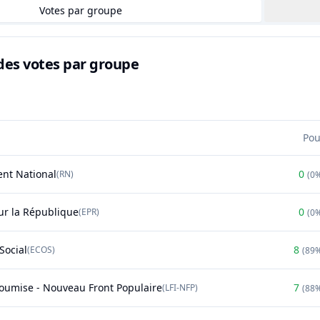
Votes par groupe
des votes par groupe
Pou
nt National
0
(
RN
)
(
0
r la République
0
(
EPR
)
(
0
Social
8
(
ECOS
)
(
89
soumise - Nouveau Front Populaire
7
(
LFI-NFP
)
(
88