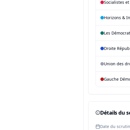
Socialistes e
Horizons & I
Les Démocra
Droite Répub
Union des dr
Gauche Démoc
Détails du s
Date du scruti