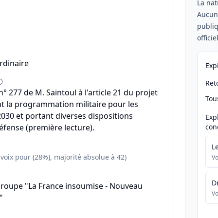
La nat
Aucu
publiq
offici
rdinaire
Exp
Reto
 277 de M. Saintoul à l'article 21 du projet
Tou
ant la programmation militaire pour les
030 et portant diverses dispositions
Exp
défense (première lecture).
con
L
 voix pour (28%), majorité absolue à 42)
Vo
D
groupe "La France insoumise - Nouveau
Vo
"