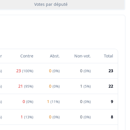
Votes par député
r
Contre
Abst.
Non-vot.
Total
23
0
0
23
%
)
(
100%
)
(
0%
)
(
0%
)
21
0
1
22
%
)
(
95%
)
(
0%
)
(
5%
)
0
1
0
9
%
)
(
0%
)
(
11%
)
(
0%
)
1
0
0
8
%
)
(
13%
)
(
0%
)
(
0%
)