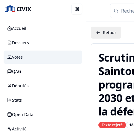
CIVIX
Accueil
Retour
Dossiers
Scruti
Votes
Saintou
QAG
progra
Députés
2030 et
Stats
la défe
Open Data
Texte rejeté
18
Activité