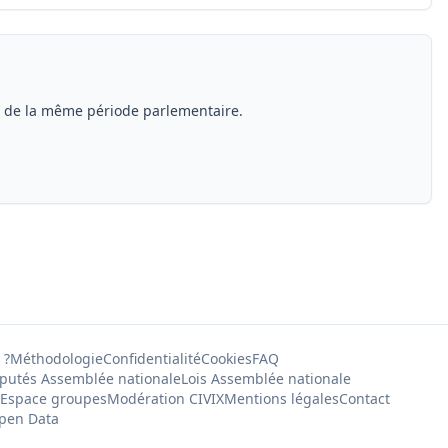
s de la même période parlementaire.
 ?
Méthodologie
Confidentialité
Cookies
FAQ
putés Assemblée nationale
Lois Assemblée nationale
Espace groupes
Modération CIVIX
Mentions légales
Contact
pen Data