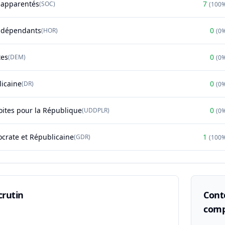
t apparentés
7
(
SOC
)
(
100
ndépendants
0
(
HOR
)
(
0
tes
0
(
DEM
)
(
0
licaine
0
(
DR
)
(
0
oites pour la République
0
(
UDDPLR
)
(
0
rate et Républicaine
1
(
GDR
)
(
100
crutin
Conte
comp
n