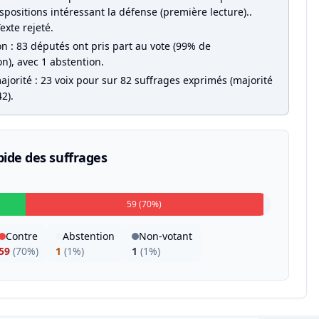
spositions intéressant la défense (première lecture)..
Texte rejeté.
on : 83 députés ont pris part au vote (99% de
on), avec 1 abstention.
jorité : 23 voix pour sur 82 suffrages exprimés (majorité
2).
pide des suffrages
59 (70%)
Contre
Abstention
Non-votant
59
(
70%
)
1
(
1%
)
1
(
1%
)