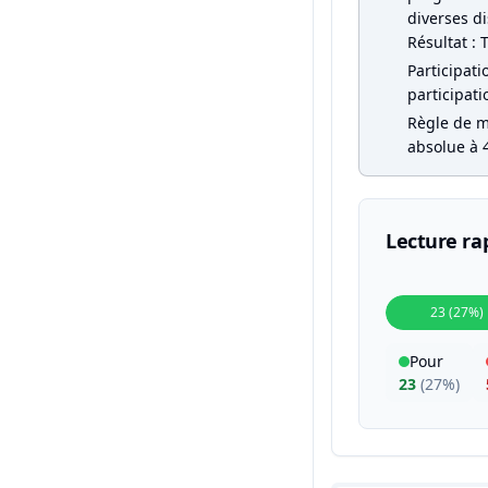
diverses di
Résultat : 
Participati
participati
Règle de ma
absolue à 4
Lecture ra
23 (27%)
Pour
23
(
27%
)