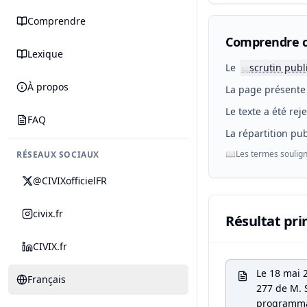
Comprendre
Comprendre c
Lexique
Le
scrutin publ
📖
À propos
La page présente 
Le texte a été rej
FAQ
La répartition pub
📖
Les termes soulign
RÉSEAUX SOCIAUX
@CIVIXofficielFR
civix.fr
Résultat pri
CIVIX.fr
Le 18 mai 
Français
277 de M. S
programmat