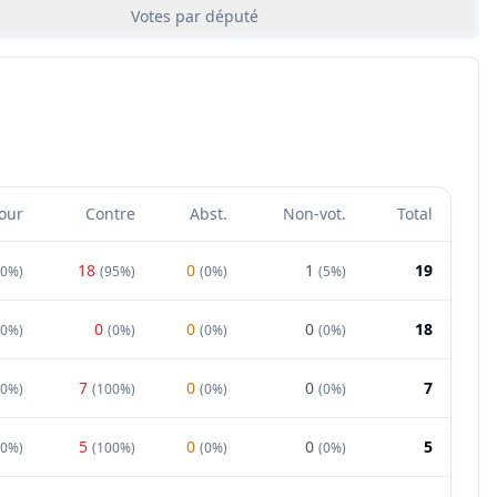
Votes par député
our
Contre
Abst.
Non-vot.
Total
18
0
1
19
0%
)
(
95%
)
(
0%
)
(
5%
)
0
0
0
18
00%
)
(
0%
)
(
0%
)
(
0%
)
7
0
0
7
0%
)
(
100%
)
(
0%
)
(
0%
)
5
0
0
5
0%
)
(
100%
)
(
0%
)
(
0%
)