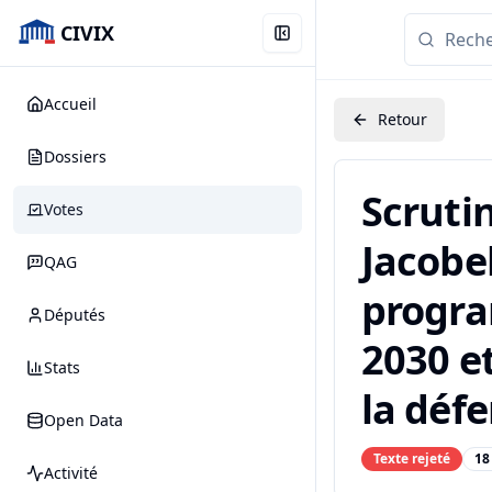
CIVIX
Accueil
Retour
Dossiers
Scruti
Votes
Jacobel
QAG
progra
Députés
2030 et
Stats
la défe
Open Data
Texte rejeté
18
Activité