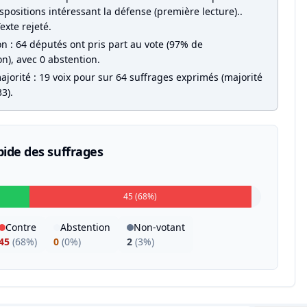
spositions intéressant la défense (première lecture)..
Texte rejeté.
on : 64 députés ont pris part au vote (97% de
on), avec 0 abstention.
jorité : 19 voix pour sur 64 suffrages exprimés (majorité
3).
pide des suffrages
45 (68%)
Contre
Abstention
Non-votant
45
(
68%
)
0
(
0%
)
2
(
3%
)