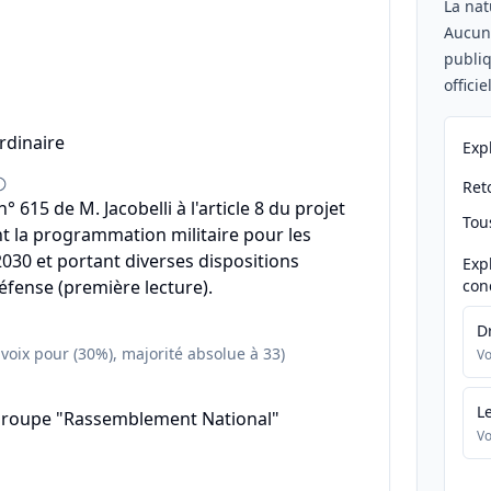
La nat
Aucu
publiq
offici
rdinaire
Exp
Reto
615 de M. Jacobelli à l'article 8 du projet
Tou
ant la programmation militaire pour les
030 et portant diverses dispositions
Exp
défense (première lecture).
con
D
 voix pour (30%), majorité absolue à 33)
Vo
L
groupe "Rassemblement National"
Vo