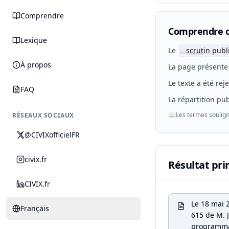
Comprendre
Comprendre c
Lexique
Le
scrutin publ
📖
À propos
La page présente 
Le texte a été rej
FAQ
La répartition pub
📖
Les termes soulign
RÉSEAUX SOCIAUX
@CIVIXofficielFR
civix.fr
Résultat pri
CIVIX.fr
Le 18 mai 
Français
615 de M. J
programmat