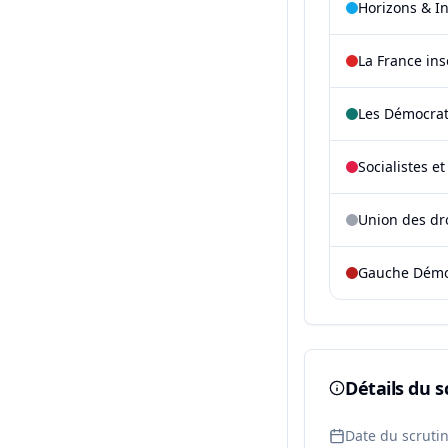
Horizons & I
La France in
Les Démocra
Socialistes e
Union des dr
Gauche Démoc
Détails du s
Date du scruti