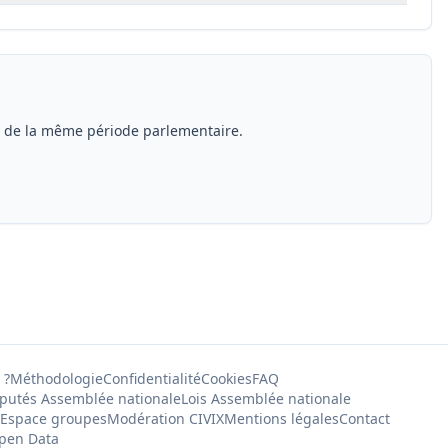
s de la même période parlementaire.
 ?
Méthodologie
Confidentialité
Cookies
FAQ
putés Assemblée nationale
Lois Assemblée nationale
Espace groupes
Modération CIVIX
Mentions légales
Contact
pen Data