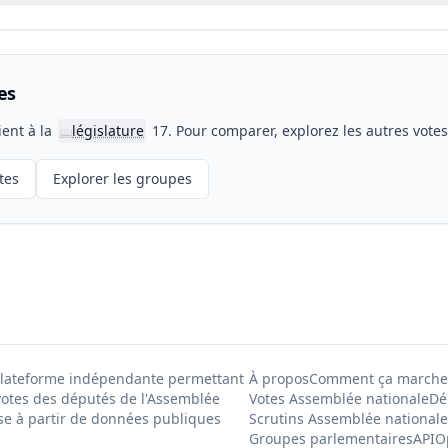
es
ient à la
législature
17. Pour comparer, explorez les autres vote
📖
tes
Explorer les groupes
Plateforme indépendante permettant
À propos
Comment ça marche
votes des députés de l'Assemblée
Votes Assemblée nationale
Dé
se à partir de données publiques
Scrutins Assemblée nationale
Groupes parlementaires
API
O