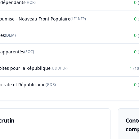
ndépendants
0
(
HOR
)
(
soumise - Nouveau Front Populaire
0
(
LFI-NFP
)
(
tes
0
(
DEM
)
(
t apparentés
0
(
SOC
)
(
oites pour la République
1
(
UDDPLR
)
(
1
rate et Républicaine
0
(
GDR
)
(
crutin
Conte
comp
n