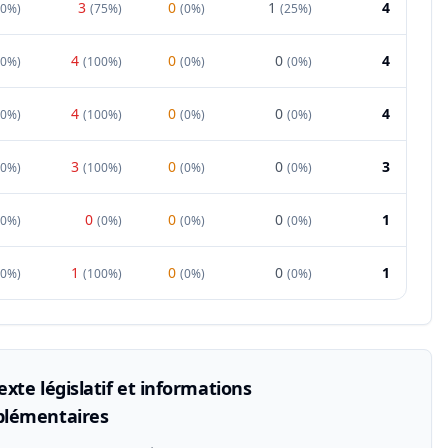
3
0
1
4
0%
)
(
75%
)
(
0%
)
(
25%
)
4
0
0
4
0%
)
(
100%
)
(
0%
)
(
0%
)
4
0
0
4
0%
)
(
100%
)
(
0%
)
(
0%
)
3
0
0
3
0%
)
(
100%
)
(
0%
)
(
0%
)
0
0
0
1
00%
)
(
0%
)
(
0%
)
(
0%
)
1
0
0
1
0%
)
(
100%
)
(
0%
)
(
0%
)
xte législatif et informations
lémentaires