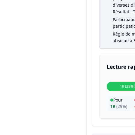
diverses di
Résultat : 
Participati
participati
Règle de ma
absolue à 3
Lecture ra
19 (29%)
Pour
19
(
29%
)