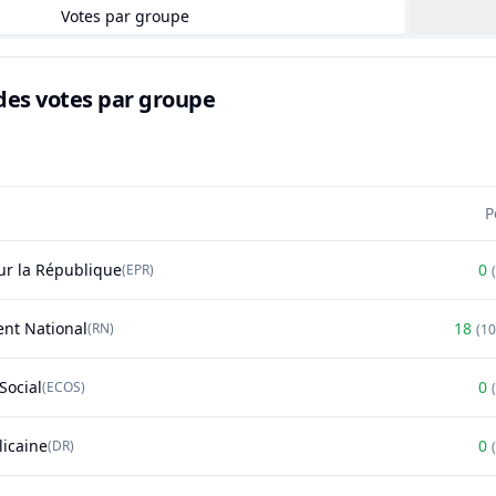
Votes par groupe
des votes par groupe
P
r la République
0
(
EPR
)
(
nt National
18
(
RN
)
(
1
Social
0
(
ECOS
)
(
licaine
0
(
DR
)
(