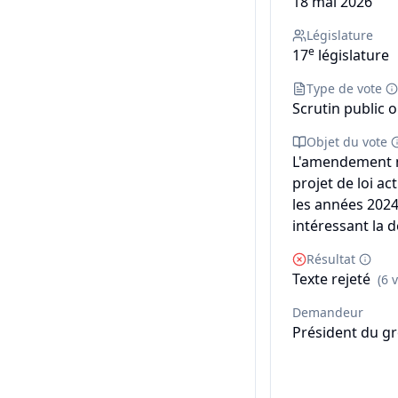
18 mai 2026
Législature
e
17
législature
Type de vote
Scrutin public o
Objet du vote
L'amendement n°
projet de loi a
les années 2024
intéressant la 
Résultat
Texte rejeté
(6 
Demandeur
Président du gr