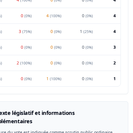
%
)
(
100%
)
(
0%
)
(
0%
)
0
4
0
4
%
)
(
0%
)
(
100%
)
(
0%
)
3
0
1
4
%
)
(
75%
)
(
0%
)
(
25%
)
0
0
0
3
%
)
(
0%
)
(
0%
)
(
0%
)
2
0
0
2
%
)
(
100%
)
(
0%
)
(
0%
)
0
1
0
1
%
)
(
0%
)
(
100%
)
(
0%
)
xte législatif et informations
lémentaires
ure du vote est indiquée comme scrutin public ordinaire.