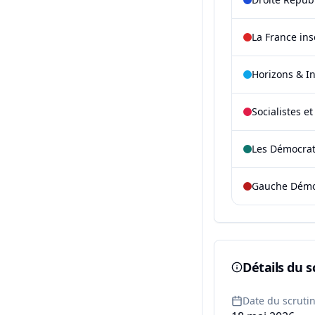
La France in
Horizons & I
Socialistes e
Les Démocra
Gauche Démoc
Détails du s
Date du scruti