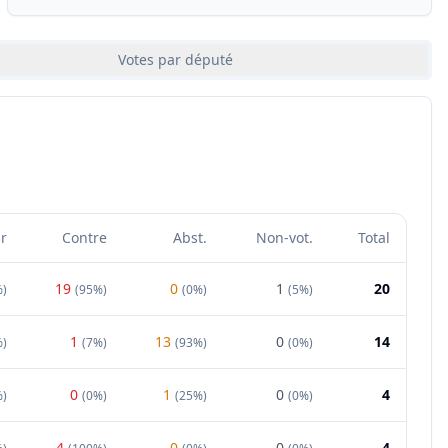
Votes par député
r
Contre
Abst.
Non-vot.
Total
19
0
1
20
%
)
(
95%
)
(
0%
)
(
5%
)
1
13
0
14
%
)
(
7%
)
(
93%
)
(
0%
)
0
1
0
4
%
)
(
0%
)
(
25%
)
(
0%
)
4
0
0
4