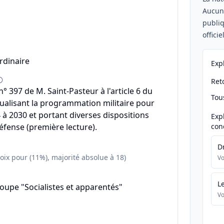
Aucu
publiq
offici
rdinaire
Exp
Reto
 397 de M. Saint-Pasteur à l'article 6 du
Tou
ctualisant la programmation militaire pour
 à 2030 et portant diverses dispositions
Exp
défense (première lecture).
con
D
voix pour (11%), majorité absolue à 18)
Vo
L
oupe "Socialistes et apparentés"
Vo