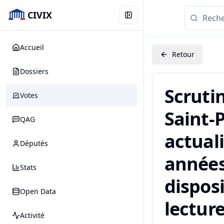
CIVIX
Accueil
Retour
Dossiers
Scruti
Votes
Saint-P
QAG
actual
Députés
années
Stats
dispos
Open Data
lecture
Activité