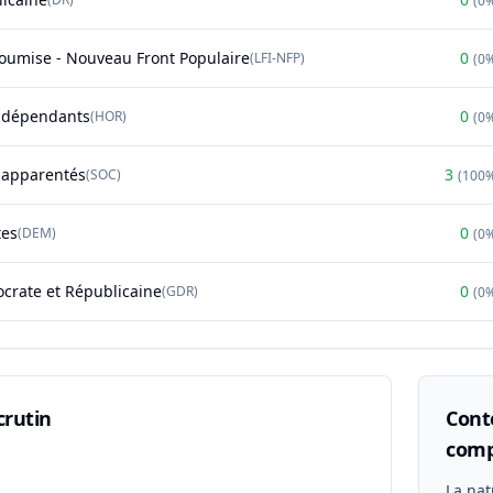
(
0
soumise - Nouveau Front Populaire
0
(
LFI-NFP
)
(
0
ndépendants
0
(
HOR
)
(
0
t apparentés
3
(
SOC
)
(
100
tes
0
(
DEM
)
(
0
rate et Républicaine
0
(
GDR
)
(
0
crutin
Conte
comp
n
La nat