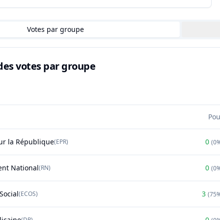
Votes par groupe
des votes par groupe
Pou
r la République
0
(
EPR
)
(
0
nt National
0
(
RN
)
(
0
Social
3
(
ECOS
)
(
75
licaine
0
(
DR
)