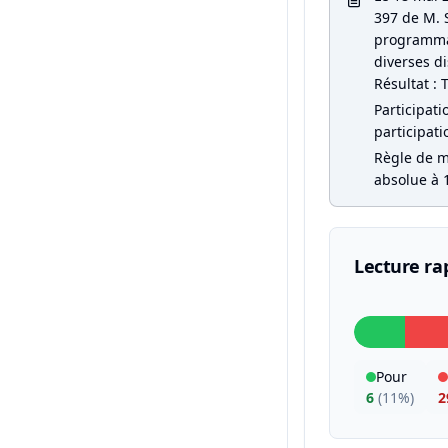
397 de M. S
programmat
diverses di
Résultat : 
Participati
participati
Règle de ma
absolue à 1
Lecture ra
Pour
6
(
11%
)
2