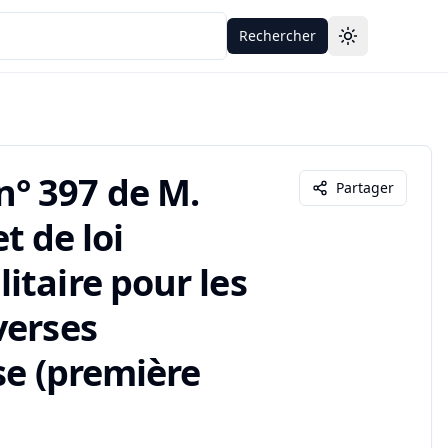
Rechercher
Toggle theme
° 397 de M.
Partager
t de loi
itaire pour les
verses
se (première