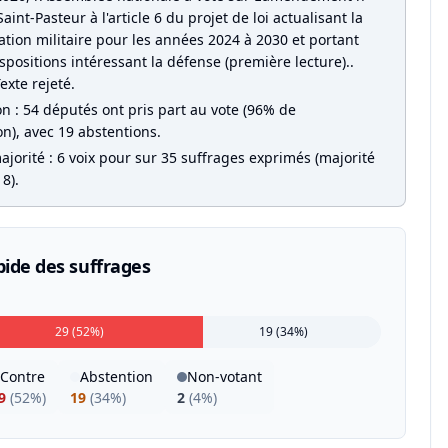
aint-Pasteur à l'article 6 du projet de loi actualisant la
ion militaire pour les années 2024 à 2030 et portant
spositions intéressant la défense (première lecture)..
Texte rejeté.
on : 54 députés ont pris part au vote (96% de
on), avec 19 abstentions.
jorité : 6 voix pour sur 35 suffrages exprimés (majorité
8).
pide des suffrages
29 (52%)
19 (34%)
Contre
Abstention
Non-votant
9
(
52%
)
19
(
34%
)
2
(
4%
)