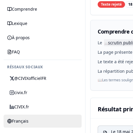
Texte rejeté
18
Comprendre
Lexique
Comprendre c
À propos
Le
scrutin publ
📖
FAQ
La page présente 
Le texte a été rej
RÉSEAUX SOCIAUX
La répartition pub
@CIVIXofficielFR
📖
Les termes soulign
civix.fr
CIVIX.fr
Résultat pri
Français
Le 18 mai 