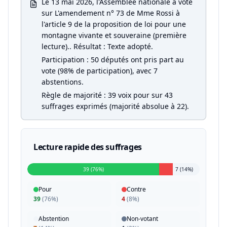
Le 13 mai 2026, l'Assemblée nationale a voté
sur L'amendement n° 73 de Mme Rossi à
l'article 9 de la proposition de loi pour une
montagne vivante et souveraine (première
lecture).. Résultat : Texte adopté.
Participation : 50 députés ont pris part au
vote (98% de participation), avec 7
abstentions.
Règle de majorité : 39 voix pour sur 43
suffrages exprimés (majorité absolue à 22).
Lecture rapide des suffrages
39 (76%)
7 (14%)
Pour
Contre
39
(
76%
)
4
(
8%
)
Abstention
Non-votant