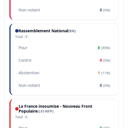
Non-votant
0
(
0%
)
Rassemblement National
(
RN
)
Total :
9
Pour
8
(
89%
)
Contre
0
(
0%
)
Abstention
1
(
11%
)
Non-votant
0
(
0%
)
La France insoumise - Nouveau Front
Populaire
(
LFI-NFP
)
Total :
6
Pour
0