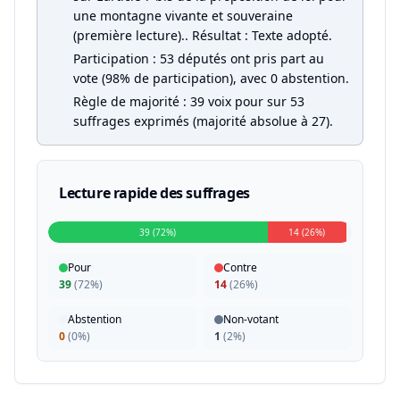
une montagne vivante et souveraine
(première lecture).. Résultat : Texte adopté.
Participation : 53 députés ont pris part au
vote (98% de participation), avec 0 abstention.
Règle de majorité : 39 voix pour sur 53
suffrages exprimés (majorité absolue à 27).
Lecture rapide des suffrages
39 (72%)
14 (26%)
Pour
Contre
39
(
72%
)
14
(
26%
)
Abstention
Non-votant
0
(
0%
)
1
(
2%
)