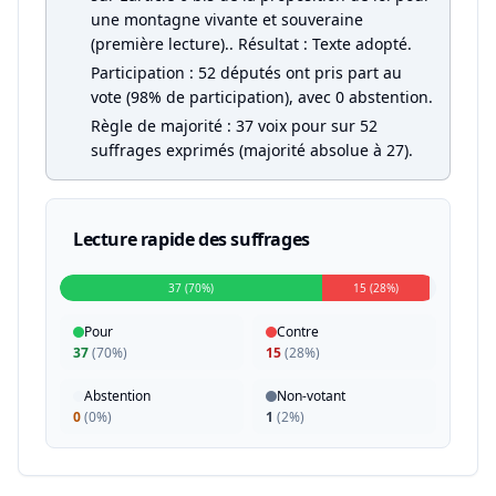
une montagne vivante et souveraine
(première lecture).. Résultat : Texte adopté.
Participation : 52 députés ont pris part au
vote (98% de participation), avec 0 abstention.
Règle de majorité : 37 voix pour sur 52
suffrages exprimés (majorité absolue à 27).
Lecture rapide des suffrages
37 (70%)
15 (28%)
Pour
Contre
37
(
70%
)
15
(
28%
)
Abstention
Non-votant
0
(
0%
)
1
(
2%
)