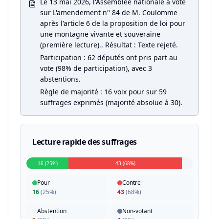
Le 13 mai 2026, l'Assemblée nationale a voté
sur L'amendement n° 84 de M. Coulomme
après l'article 6 de la proposition de loi pour
une montagne vivante et souveraine
(première lecture).. Résultat : Texte rejeté.
Participation : 62 députés ont pris part au
vote (98% de participation), avec 3
abstentions.
Règle de majorité : 16 voix pour sur 59
suffrages exprimés (majorité absolue à 30).
Lecture rapide des suffrages
16 (25%)
43 (68%)
Pour
Contre
16
(
25%
)
43
(
68%
)
Abstention
Non-votant