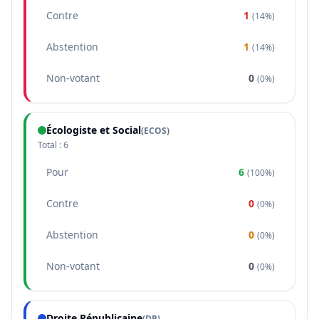
Contre
1
(
14%
)
Abstention
1
(
14%
)
Non-votant
0
(
0%
)
Écologiste et Social
(
ECOS
)
Total :
6
Pour
6
(
100%
)
Contre
0
(
0%
)
Abstention
0
(
0%
)
Non-votant
0
(
0%
)
Droite Républicaine
(
DR
)