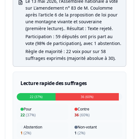
Le 13 mai 2026, l'Assemblée nationale a voté
sur L'amendement n° 83 de M. Coulomme
après l'article 6 de la proposition de loi pour
une montagne vivante et souveraine
(première lecture).. Résultat : Texte rejeté.
Participation : 59 députés ont pris part au
vote (98% de participation), avec 1 abstention.
Règle de majorité : 22 voix pour sur 58
suffrages exprimés (majorité absolue à 30).
Lecture rapide des suffrages
22 (37%)
36 (60%)
Pour
Contre
22
(
37%
)
36
(
60%
)
Abstention
Non-votant
1
(
2%
)
1
(
2%
)