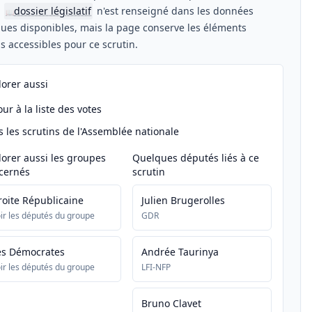
n
dossier législatif
n'est renseigné dans les données
📖
ues disponibles, mais la page conserve les éléments
els accessibles pour ce scrutin.
lorer aussi
ur à la liste des votes
s les scrutins de l'Assemblée nationale
lorer aussi les groupes
Quelques députés liés à ce
cernés
scrutin
roite Républicaine
Julien Brugerolles
ir les députés du groupe
GDR
es Démocrates
Andrée Taurinya
ir les députés du groupe
LFI-NFP
Bruno Clavet