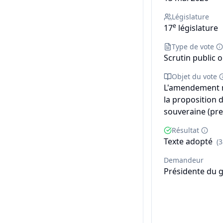
Législature
e
17
législature
Type de vote
Scrutin public o
Objet du vote
L'amendement n°
la proposition 
souveraine (pre
Résultat
Texte adopté
(
Demandeur
Présidente du 