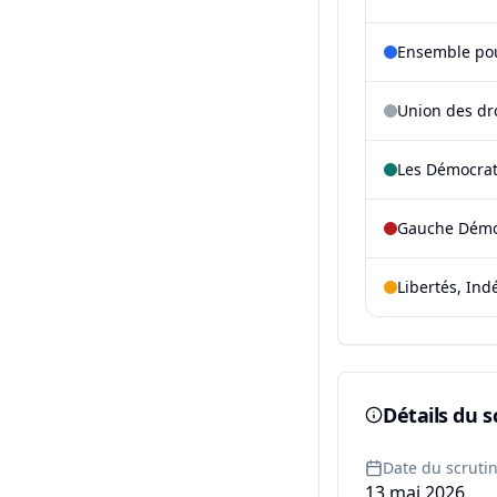
Ensemble pou
Union des dr
Les Démocra
Gauche Démoc
Libertés, Ind
Détails du s
Date du scruti
13 mai 2026