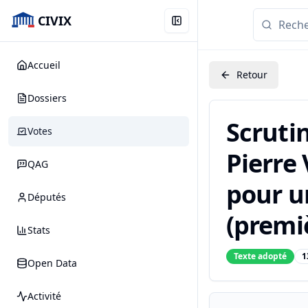
CIVIX
Accueil
Retour
Dossiers
Scruti
Votes
Pierre 
QAG
pour u
Députés
(premiè
Stats
Texte adopté
1
Open Data
Activité