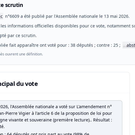
e scrutin
ic
n°6609 a été publié par l'Assemblée nationale le 13 mai 2026.
les informations officielles disponibles pour ce vote, notamment so
pté par ce scrutin.
liée fait apparaître ont voté pour : 38 députés ; contre : 25 ;
abs
📖
és ouvrent une définition.
ncipal du vote
2026, l'Assemblée nationale a voté sur L'amendement n°
n-Pierre Vigier à l'article 6 de la proposition de loi pour
ne vivante et souveraine (première lecture).. Résultat :
té.
on : 64 députés ont pris part au vote (98% de