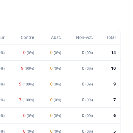
our
Contre
Abst.
Non-vot.
Total
0
0
0
14
0%
)
(
0%
)
(
0%
)
(
0%
)
9
0
0
10
0%
)
(
90%
)
(
0%
)
(
0%
)
9
0
0
9
0%
)
(
100%
)
(
0%
)
(
0%
)
7
0
0
7
0%
)
(
100%
)
(
0%
)
(
0%
)
0
0
0
6
0%
)
(
0%
)
(
0%
)
(
0%
)
0
0
0
5
0%
)
(
0%
)
(
0%
)
(
0%
)