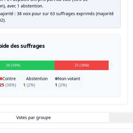
on), avec 1 abstention.
jorité : 38 voix pour sur 63 suffrages exprimés (majorité
2).
pide des suffrages
38 (58%)
25 (38%)
Contre
Abstention
Non-votant
25
(
38%
)
1
(
2%
)
1
(
2%
)
Votes par groupe