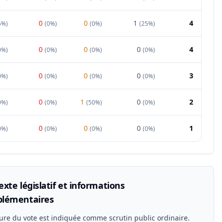
0
0
1
4
5%
)
(
0%
)
(
0%
)
(
25%
)
0
0
0
4
0%
)
(
0%
)
(
0%
)
(
0%
)
0
0
0
3
0%
)
(
0%
)
(
0%
)
(
0%
)
0
1
0
2
0%
)
(
0%
)
(
50%
)
(
0%
)
0
0
0
1
0%
)
(
0%
)
(
0%
)
(
0%
)
xte législatif et informations
lémentaires
ure du vote est indiquée comme scrutin public ordinaire.