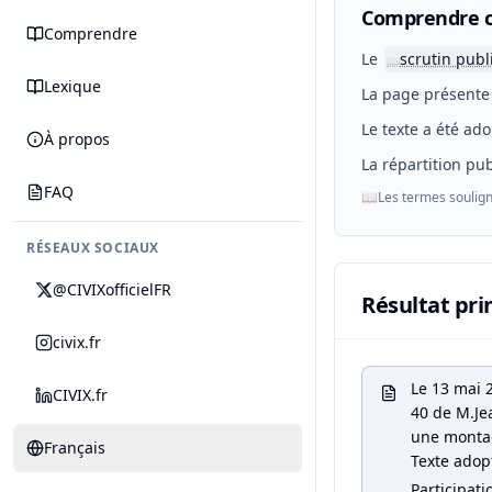
Comprendre c
Comprendre
Le
scrutin publ
📖
Lexique
La page présente 
Le texte a été ado
À propos
La répartition pub
FAQ
📖
Les termes soulign
RÉSEAUX SOCIAUX
@CIVIXofficielFR
Résultat pri
civix.fr
Le 13 mai 
CIVIX.fr
40 de M.Jea
une montag
Français
Texte adop
Participati