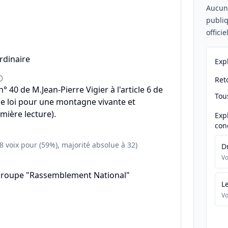
Aucu
publiq
offici
rdinaire
Exp
Reto
 40 de M.Jean-Pierre Vigier à l'article 6 de
Tou
de loi pour une montagne vivante et
mière lecture).
Exp
con
38 voix pour (59%), majorité absolue à 32)
D
Vo
groupe "Rassemblement National"
L
Vo