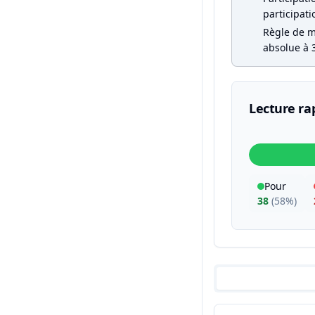
participati
Règle de ma
absolue à 3
Lecture ra
Pour
38
(
58%
)