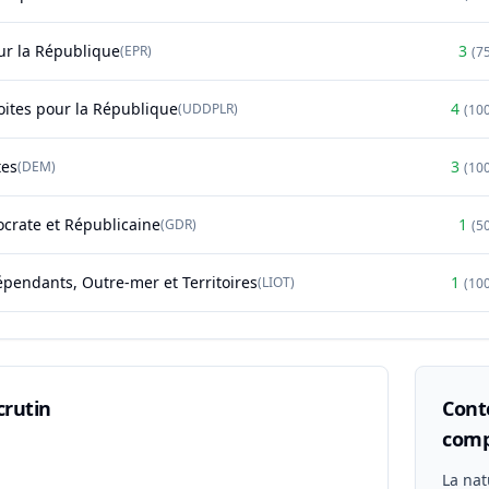
r la République
3
(
EPR
)
(
7
oites pour la République
4
(
UDDPLR
)
(
10
tes
3
(
DEM
)
(
10
rate et Républicaine
1
(
GDR
)
(
5
épendants, Outre-mer et Territoires
1
(
LIOT
)
(
10
crutin
Conte
comp
n
La nat