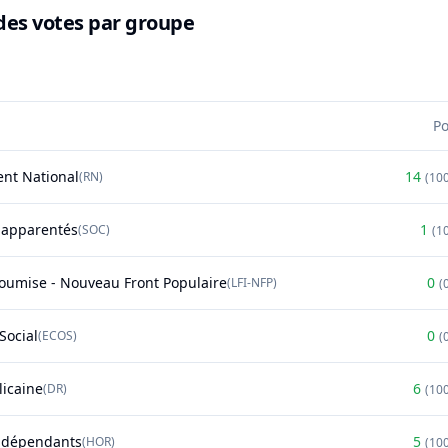
des votes par groupe
P
nt National
14
(
RN
)
(
10
t apparentés
1
(
SOC
)
(
1
soumise - Nouveau Front Populaire
0
(
LFI-NFP
)
(
Social
0
(
ECOS
)
(
licaine
6
(
DR
)
(
10
ndépendants
5
(
HOR
)
(
10