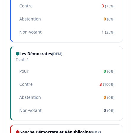
Contre
3
(
75%
)
Abstention
0
(
0%
)
Non-votant
1
(
25%
)
Les Démocrates
(
DEM
)
Total :
3
Pour
0
(
0%
)
Contre
3
(
100%
)
Abstention
0
(
0%
)
Non-votant
0
(
0%
)
Gauche Démocrate et Républicaine
(
GDR
)