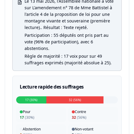
Le 13 mai 2026, l'Assemblée nationale a voté
sur L'amendement n° 78 de Mme Battistel à
l'article 4 de la proposition de loi pour une
montagne vivante et souveraine (première
lecture).. Résultat : Texte rejeté.
Participation : 55 députés ont pris part au
vote (96% de participation), avec 6
abstentions.
Règle de majorité : 17 voix pour sur 49
suffrages exprimés (majorité absolue à 25).
Lecture rapide des suffrages
17 (30%)
32 (56%)
Pour
Contre
17
(
30%
)
32
(
56%
)
Abstention
Non-votant