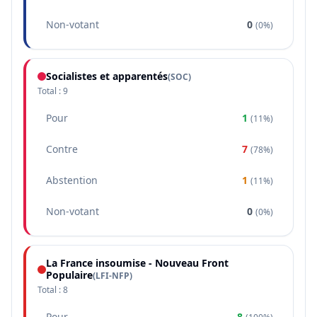
Non-votant
0
(
0%
)
Socialistes et apparentés
(
SOC
)
Total :
9
Pour
1
(
11%
)
Contre
7
(
78%
)
Abstention
1
(
11%
)
Non-votant
0
(
0%
)
La France insoumise - Nouveau Front
Populaire
(
LFI-NFP
)
Total :
8
Pour
8