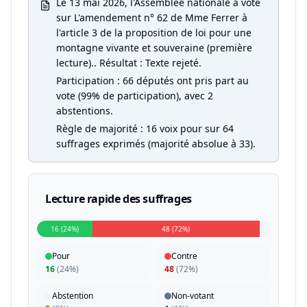
Le 13 mai 2026, l'Assemblée nationale a voté
sur L'amendement n° 62 de Mme Ferrer à
l'article 3 de la proposition de loi pour une
montagne vivante et souveraine (première
lecture).. Résultat : Texte rejeté.
Participation : 66 députés ont pris part au
vote (99% de participation), avec 2
abstentions.
Règle de majorité : 16 voix pour sur 64
suffrages exprimés (majorité absolue à 33).
Lecture rapide des suffrages
16 (24%)
48 (72%)
Pour
Contre
16
(
24%
)
48
(
72%
)
Abstention
Non-votant