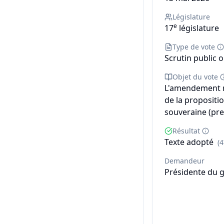
Législature
e
17
législature
Type de vote
Scrutin public o
Objet du vote
L'amendement n°
de la propositi
souveraine (pre
Résultat
Texte adopté
(
Demandeur
Présidente du 