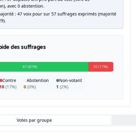
on), avec 0 abstention.
jorité : 47 voix pour sur 57 suffrages exprimés (majorité
9).
pide des suffrages
47 (81%)
10 (17%)
Contre
Abstention
Non-votant
10
(
17%
)
0
(
0%
)
1
(
2%
)
Votes par groupe