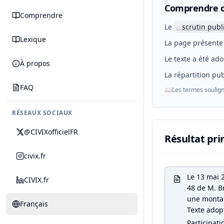
Comprendre c
Comprendre
Le
scrutin publ
📖
Lexique
La page présente 
Le texte a été ado
À propos
La répartition pub
FAQ
📖
Les termes soulign
RÉSEAUX SOCIAUX
@CIVIXofficielFR
Résultat pri
civix.fr
Le 13 mai 
CIVIX.fr
48 de M. Br
une montag
Français
Texte adop
Participati