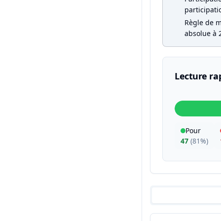
participati
Règle de ma
absolue à 2
Lecture ra
Pour
47
(
81%
)