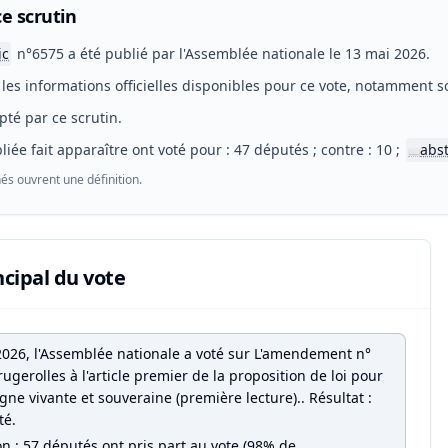
e scrutin
ic
n°6575 a été publié par l'Assemblée nationale le 13 mai 2026.
les informations officielles disponibles pour ce vote, notamment so
pté par ce scrutin.
liée fait apparaître ont voté pour : 47 députés ; contre : 10 ;
abs
📖
és ouvrent une définition.
ncipal du vote
2026, l'Assemblée nationale a voté sur L'amendement n°
ugerolles à l'article premier de la proposition de loi pour
ne vivante et souveraine (première lecture).. Résultat :
té.
on : 57 députés ont pris part au vote (98% de