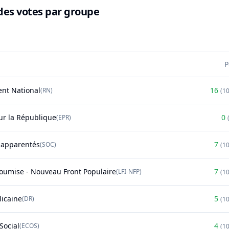
des votes par groupe
P
nt National
16
(
RN
)
(
1
r la République
0
(
EPR
)
t apparentés
7
(
SOC
)
(
1
soumise - Nouveau Front Populaire
7
(
LFI-NFP
)
(
1
licaine
5
(
DR
)
(
1
Social
4
(
ECOS
)
(
1