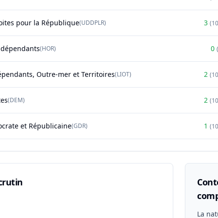
oites pour la République
3
(
UDDPLR
)
(
1
ndépendants
0
(
HOR
)
épendants, Outre-mer et Territoires
2
(
LIOT
)
(
1
tes
2
(
DEM
)
(
1
rate et Républicaine
1
(
GDR
)
(
1
crutin
Conte
comp
n
La nat