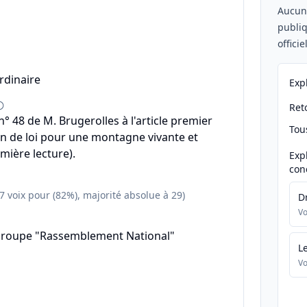
Aucu
publiq
offici
rdinaire
Exp
Reto
 48 de M. Brugerolles à l'article premier
Tou
on de loi pour une montagne vivante et
mière lecture).
Exp
con
47 voix pour (82%), majorité absolue à 29)
D
Vo
groupe "Rassemblement National"
L
Vo