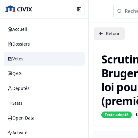
CIVIX
Accueil
Retour
Dossiers
Scruti
Votes
Brugero
QAG
loi po
Députés
(premiè
Stats
Texte adopté
1
Open Data
Activité