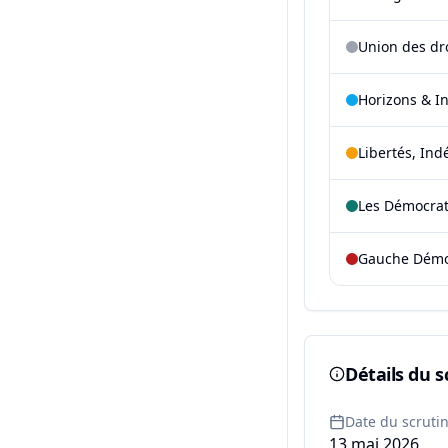
Union des dr
Horizons & I
Libertés, Ind
Les Démocra
Gauche Démoc
Détails du s
Date du scruti
13 mai 2026