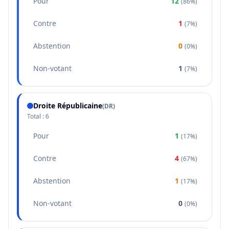
Pour
12
(
86%
)
Contre
1
(
7%
)
Abstention
0
(
0%
)
Non-votant
1
(
7%
)
Droite Républicaine
(
DR
)
Total :
6
Pour
1
(
17%
)
Contre
4
(
67%
)
Abstention
1
(
17%
)
Non-votant
0
(
0%
)