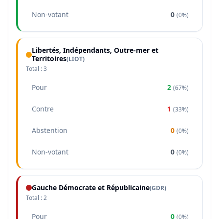
Non-votant
0
(
0%
)
Libertés, Indépendants, Outre-mer et
Territoires
(
LIOT
)
Total :
3
Pour
2
(
67%
)
Contre
1
(
33%
)
Abstention
0
(
0%
)
Non-votant
0
(
0%
)
Gauche Démocrate et Républicaine
(
GDR
)
Total :
2
Pour
0
(
0%
)