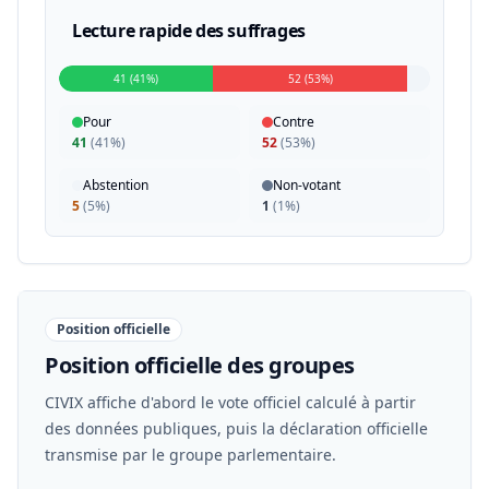
Lecture rapide des suffrages
41 (41%)
52 (53%)
Pour
Contre
41
(
41%
)
52
(
53%
)
Abstention
Non-votant
5
(
5%
)
1
(
1%
)
Position officielle
Position officielle des groupes
CIVIX affiche d'abord le vote officiel calculé à partir
des données publiques, puis la déclaration officielle
transmise par le groupe parlementaire.