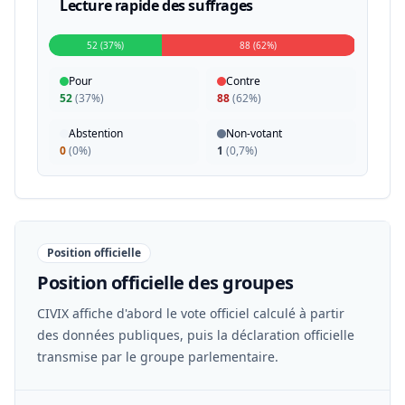
Lecture rapide des suffrages
52 (37%)
88 (62%)
Pour
Contre
52
(
37%
)
88
(
62%
)
Abstention
Non-votant
0
(
0%
)
1
(
0,7%
)
Position officielle
Position officielle des groupes
CIVIX affiche d'abord le vote officiel calculé à partir
des données publiques, puis la déclaration officielle
transmise par le groupe parlementaire.