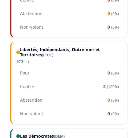
(
0%
)
Abstention
0
(
0%
)
Non-votant
0
(
0%
)
Libertés, Indépendants, Outre-mer et
Territoires
(
LIOT
)
Total :
2
Pour
0
(
0%
)
Contre
2
(
100%
)
Abstention
0
(
0%
)
Non-votant
0
(
0%
)
Les Démocrates
(
DEM
)