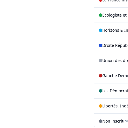
Écologiste et 
Horizons & I
Droite Répub
Union des dr
Gauche Démoc
Les Démocra
Libertés, Ind
Non inscrit
(NI