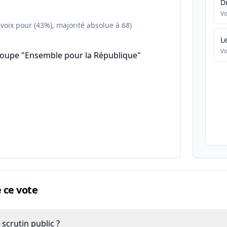
D
Vo
 voix pour (43%), majorité absolue à 68)
L
Vo
roupe "Ensemble pour la République"
ce vote
scrutin public ?