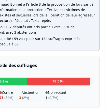
naud Bonnet à l'article 3 de la proposition de loi visant à
information et la protection effective des victimes de
existes et sexuelles lors de la libération de leur agresseur
ecture).. Résultat : Texte rejeté.
on : 137 députés ont pris part au vote (99% de
on), avec 3 abstentions.
ajorité : 59 voix pour sur 134 suffrages exprimés
bsolue à 68).
pide des suffrages
 (43%)
75 (54%)
Contre
Abstention
Non-votant
75
(
54%
)
3
(
2%
)
1
(
0,7%
)