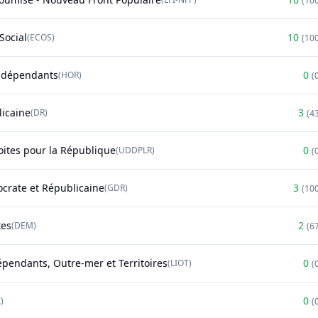
(
10
Social
10
(
ECOS
)
(
10
ndépendants
0
(
HOR
)
(
licaine
3
(
DR
)
(
4
oites pour la République
0
(
UDDPLR
)
(
rate et Républicaine
3
(
GDR
)
(
10
tes
2
(
DEM
)
(
6
épendants, Outre-mer et Territoires
0
(
LIOT
)
(
0
)
(