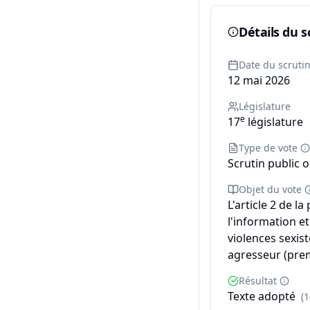
Détails du s
Date du scruti
12 mai 2026
Législature
e
17
législature
Type de vote
Scrutin public o
Objet du vote
L'article 2 de la
l'information et
violences sexist
agresseur (prem
Résultat
Texte adopté
(