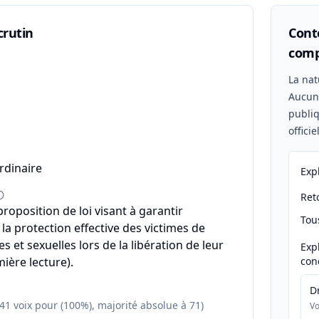
crutin
Conte
comp
n
La nat
Aucu
publiq
offici
rdinaire
Exp
Reto
 proposition de loi visant à garantir
Tou
 la protection effective des victimes de
es et sexuelles lors de la libération de leur
Exp
ière lecture).
con
D
141 voix pour (100%), majorité absolue à 71)
Vo