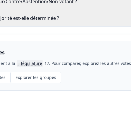
our/Contre/Abstention/Non-votant ?
rité est-elle déterminée ?
es
ient à la
législature
17. Pour comparer, explorez les autres vote
📖
tes
Explorer les groupes