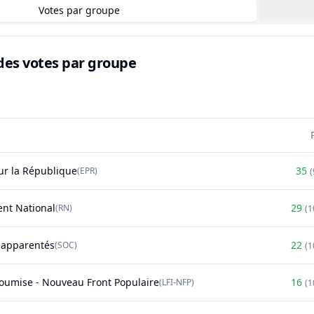
Votes par groupe
des votes par groupe
r la République
35
(
EPR
)
(
nt National
29
(
RN
)
(
1
t apparentés
22
(
SOC
)
(
1
soumise - Nouveau Front Populaire
16
(
LFI-NFP
)
(
1