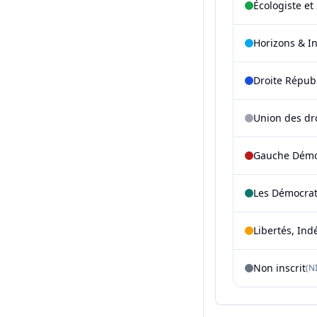
Écologiste et 
Horizons & I
Droite Répub
Union des dr
Gauche Démoc
Les Démocra
Libertés, Ind
Non inscrit
(NI