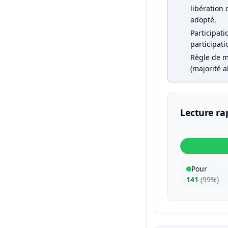
libération 
adopté.
Participati
participati
Règle de m
(majorité a
Lecture ra
Pour
141
(
99%
)