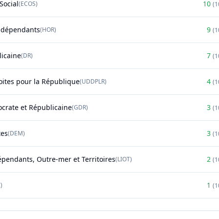
Social
10
(
ECOS
)
(
1
ndépendants
9
(
HOR
)
(
1
licaine
7
(
DR
)
(
1
oites pour la République
4
(
UDDPLR
)
(
1
rate et Républicaine
3
(
GDR
)
(
1
tes
3
(
DEM
)
(
1
épendants, Outre-mer et Territoires
2
(
LIOT
)
(
1
1
)
(
1