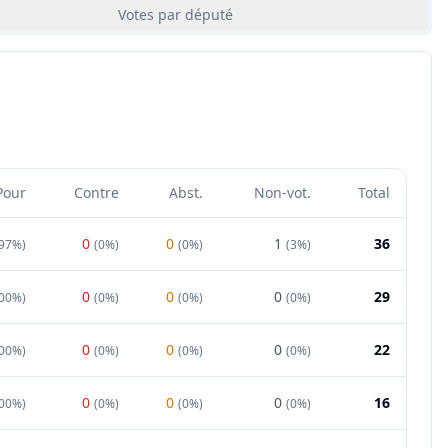
Votes par député
Pour
Contre
Abst.
Non-vot.
Total
0
0
1
36
97%
)
(
0%
)
(
0%
)
(
3%
)
0
0
0
29
00%
)
(
0%
)
(
0%
)
(
0%
)
0
0
0
22
00%
)
(
0%
)
(
0%
)
(
0%
)
0
0
0
16
00%
)
(
0%
)
(
0%
)
(
0%
)