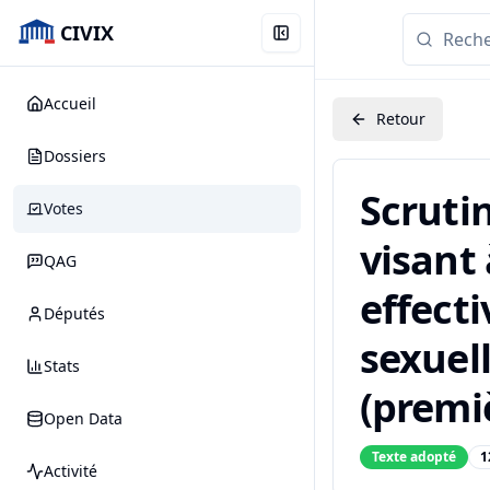
CIVIX
Accueil
Retour
Dossiers
Scrutin
Votes
visant 
QAG
effecti
Députés
sexuell
Stats
(premiè
Open Data
Texte adopté
1
Activité