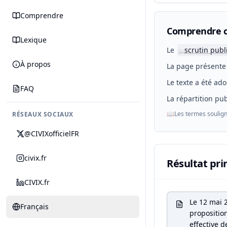
Comprendre
Comprendre c
Lexique
Le
scrutin publ
📖
À propos
La page présente 
Le texte a été ado
FAQ
La répartition pub
📖
Les termes soulign
RÉSEAUX SOCIAUX
@CIVIXofficielFR
civix.fr
Résultat pri
CIVIX.fr
Le 12 mai 2
Français
proposition
effective d