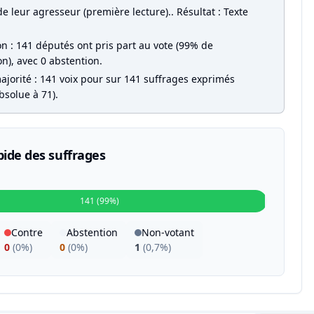
de leur agresseur (première lecture).. Résultat : Texte
on : 141 députés ont pris part au vote (99% de
on), avec 0 abstention.
ajorité : 141 voix pour sur 141 suffrages exprimés
bsolue à 71).
pide des suffrages
141 (99%)
Contre
Abstention
Non-votant
0
(
0%
)
0
(
0%
)
1
(
0,7%
)