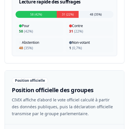
Lecture rapide des suffrages
58 (42%)
31 (22%)
48 (35%)
Pour
Contre
58
(
42%
)
31
(
22%
)
Abstention
Non-votant
48
(
35%
)
1
(
0,7%
)
Position officielle
Position officielle des groupes
CIVIX affiche d'abord le vote officiel calculé à partir
des données publiques, puis la déclaration officielle
transmise par le groupe parlementaire.