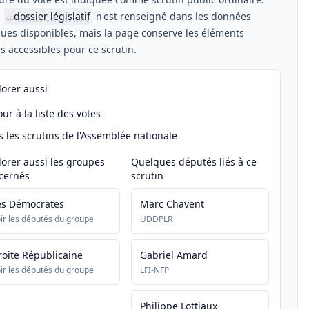
n
dossier législatif
n'est renseigné dans les données
📖
ues disponibles, mais la page conserve les éléments
els accessibles pour ce scrutin.
lorer aussi
ur à la liste des votes
s les scrutins de l'Assemblée nationale
lorer aussi les groupes
Quelques députés liés à ce
cernés
scrutin
es Démocrates
Marc Chavent
ir les députés du groupe
UDDPLR
roite Républicaine
Gabriel Amard
ir les députés du groupe
LFI-NFP
Philippe Lottiaux