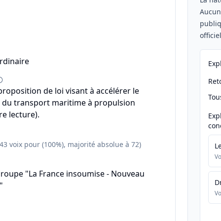
Aucu
publiq
offici
rdinaire
Exp
Reto
 proposition de loi visant à accélérer le
Tou
du transport maritime à propulsion
e lecture).
Exp
con
143 voix pour (100%), majorité absolue à 72)
L
Vo
groupe "La France insoumise - Nouveau
D
"
Vo