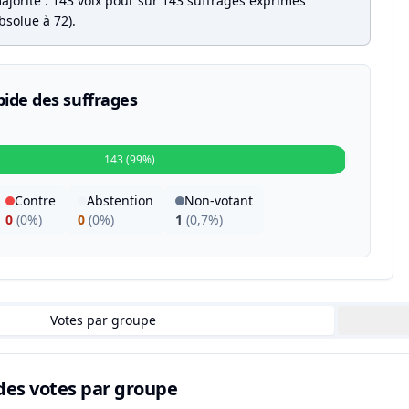
ajorité : 143 voix pour sur 143 suffrages exprimés
bsolue à 72).
pide des suffrages
143 (99%)
Contre
Abstention
Non-votant
0
(
0%
)
0
(
0%
)
1
(
0,7%
)
Votes par groupe
des votes par groupe