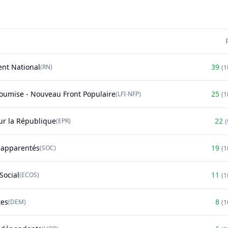
nt National
39
(
RN
)
(
1
soumise - Nouveau Front Populaire
25
(
LFI-NFP
)
(
1
r la République
22
(
EPR
)
(
t apparentés
19
(
SOC
)
(
1
Social
11
(
ECOS
)
(
1
tes
8
(
DEM
)
(
1