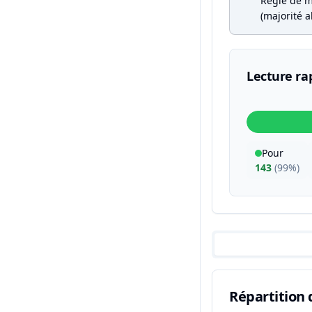
Règle de m
(majorité a
Lecture ra
Pour
143
(
99%
)
Répartition 