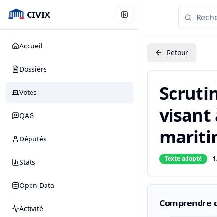
CIVIX
Accueil
Retour
Dossiers
Scrutin
Votes
visant
QAG
mariti
Députés
Texte adopté
1
Stats
Open Data
Comprendre c
Activité