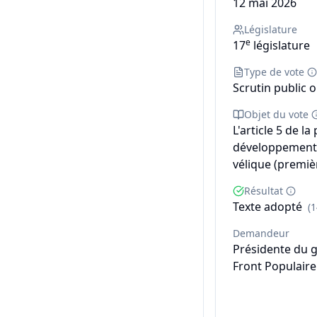
12 mai 2026
Législature
e
17
législature
Type de vote
Scrutin public o
Objet du vote
L'article 5 de la
développement 
vélique (premièr
Résultat
Texte adopté
(
Demandeur
Présidente du 
Front Populaire