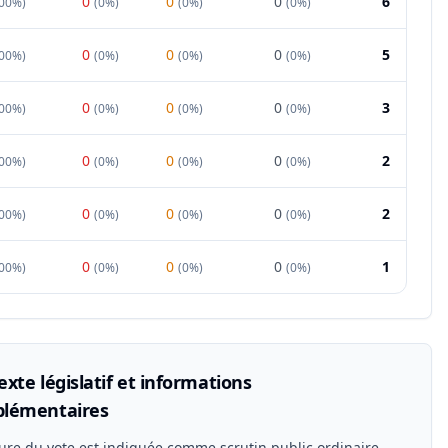
0
0
0
6
00%
)
(
0%
)
(
0%
)
(
0%
)
0
0
0
5
00%
)
(
0%
)
(
0%
)
(
0%
)
0
0
0
3
00%
)
(
0%
)
(
0%
)
(
0%
)
0
0
0
2
00%
)
(
0%
)
(
0%
)
(
0%
)
0
0
0
2
00%
)
(
0%
)
(
0%
)
(
0%
)
0
0
0
1
00%
)
(
0%
)
(
0%
)
(
0%
)
xte législatif et informations
lémentaires
ure du vote est indiquée comme scrutin public ordinaire.