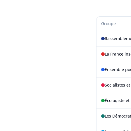
Groupe
Rassembleme
La France in
Ensemble pou
Socialistes e
Écologiste et 
Les Démocra