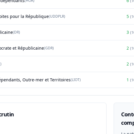
ndépendants
6
(
HOR
)
(
1
oites pour la République
5
(
UDDPLR
)
(
1
licaine
3
(
DR
)
(
1
rate et Républicaine
2
(
GDR
)
(
1
2
)
(
1
épendants, Outre-mer et Territoires
1
(
LIOT
)
(
1
crutin
Conte
comp
n
La nat