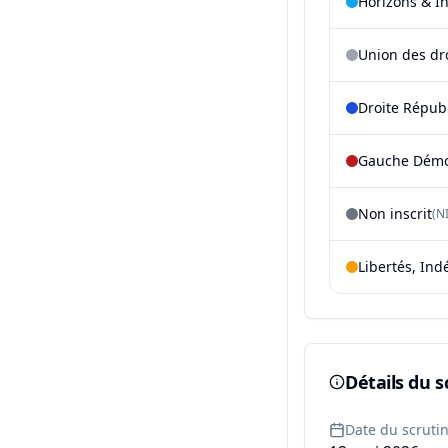
Horizons & I
Union des dr
Droite Répub
Gauche Démoc
Non inscrit
(NI
Libertés, Ind
Détails du s
Date du scruti