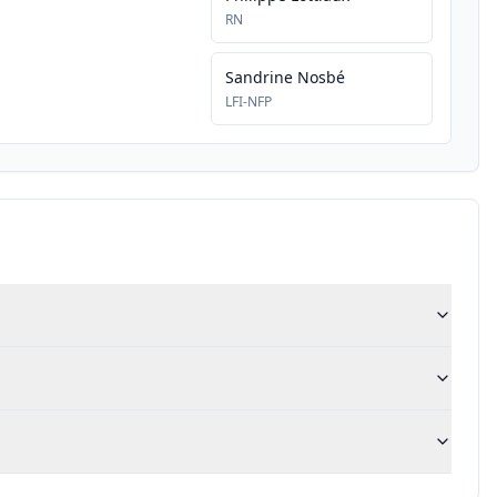
RN
Sandrine Nosbé
LFI-NFP