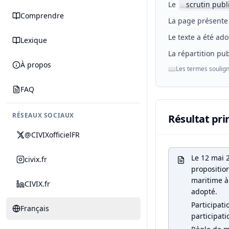
Le
scrutin publ
📖
Comprendre
La page présente 
Le texte a été ado
Lexique
La répartition pub
À propos
📖
Les termes soulign
FAQ
RÉSEAUX SOCIAUX
Résultat pri
@CIVIXofficielFR
Le 12 mai 2
civix.fr
propositio
maritime à 
CIVIX.fr
adopté.
Participati
Français
participati