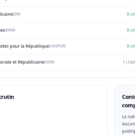
licaine
0
(
DR
)
(
0
tes
0
(
DEM
)
(
0
oites pour la République
0
(
UDDPLR
)
(
0
rate et Républicaine
1
(
GDR
)
(
100
crutin
Conte
comp
n
La nat
Aucu
publiq