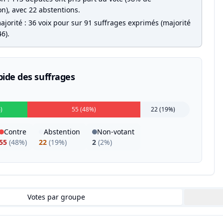
on), avec 22 abstentions.
jorité : 36 voix pour sur 91 suffrages exprimés (majorité
6).
pide des suffrages
)
55 (48%)
22 (19%)
Contre
Abstention
Non-votant
55
(
48%
)
22
(
19%
)
2
(
2%
)
Votes par groupe