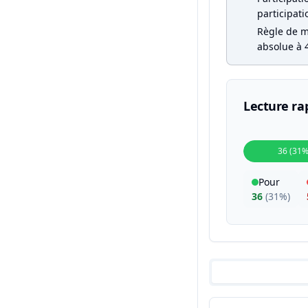
participati
Règle de ma
absolue à 4
Lecture ra
36 (31%
Pour
36
(
31%
)