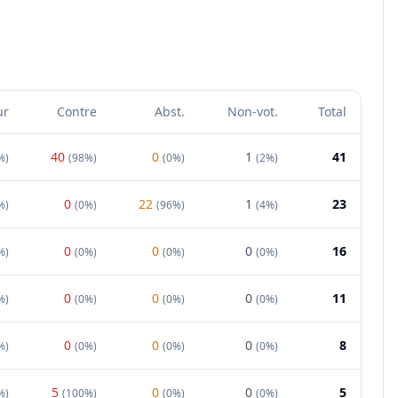
ur
Contre
Abst.
Non-vot.
Total
40
0
1
41
%
)
(
98%
)
(
0%
)
(
2%
)
0
22
1
23
%
)
(
0%
)
(
96%
)
(
4%
)
0
0
0
16
%
)
(
0%
)
(
0%
)
(
0%
)
0
0
0
11
%
)
(
0%
)
(
0%
)
(
0%
)
0
0
0
8
%
)
(
0%
)
(
0%
)
(
0%
)
5
0
0
5
%
)
(
100%
)
(
0%
)
(
0%
)