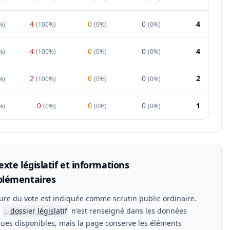
4
0
0
4
%
)
(
100%
)
(
0%
)
(
0%
)
4
0
0
4
%
)
(
100%
)
(
0%
)
(
0%
)
2
0
0
2
%
)
(
100%
)
(
0%
)
(
0%
)
0
0
0
1
%
)
(
0%
)
(
0%
)
(
0%
)
xte législatif et informations
lémentaires
ure du vote est indiquée comme scrutin public ordinaire.
n
dossier législatif
n'est renseigné dans les données
📖
ues disponibles, mais la page conserve les éléments