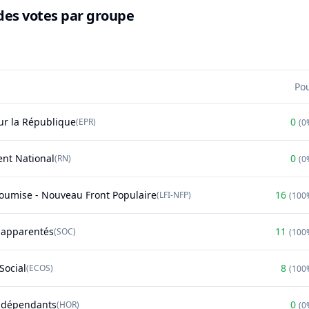
des votes par groupe
Po
r la République
0
(
EPR
)
(
0
nt National
0
(
RN
)
(
0
soumise - Nouveau Front Populaire
16
(
LFI-NFP
)
(
100
t apparentés
11
(
SOC
)
(
100
Social
8
(
ECOS
)
(
100
ndépendants
0
(
HOR
)
(
0