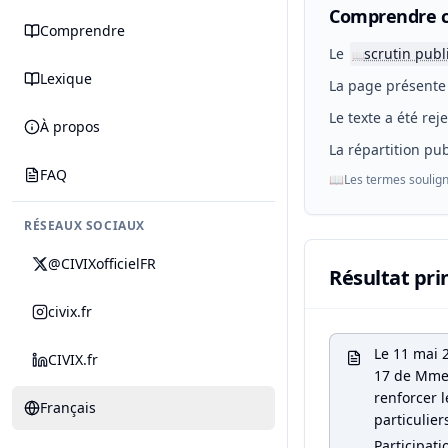
Comprendre c
Comprendre
Le
scrutin publ
📖
Lexique
La page présente 
Le texte a été rej
À propos
La répartition pub
FAQ
📖
Les termes soulign
RÉSEAUX SOCIAUX
@CIVIXofficielFR
Résultat pri
civix.fr
Le 11 mai 
CIVIX.fr
17 de Mme B
renforcer l
Français
particulier
Participati