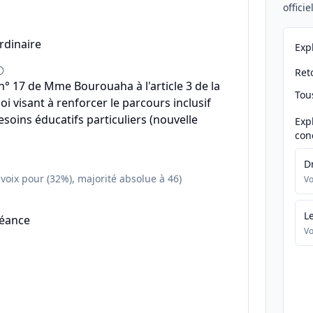
offici
rdinaire
Exp
Reto
 17 de Mme Bourouaha à l'article 3 de la
Tou
oi visant à renforcer le parcours inclusif
esoins éducatifs particuliers (nouvelle
Exp
con
D
 voix pour (32%), majorité absolue à 46)
Vo
L
séance
Vo