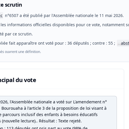
e scrutin
ic
n°6507 a été publié par l'Assemblée nationale le 11 mai 2026.
les informations officielles disponibles pour ce vote, notamment so
eté par ce scrutin.
liée fait apparaître ont voté pour : 36 députés ; contre : 55 ;
abs
📖
és ouvrent une définition.
ncipal du vote
2026, l'Assemblée nationale a voté sur L'amendement n°
ourouaha à l'article 3 de la proposition de loi visant à
e parcours inclusif des enfants à besoins éducatifs
s (nouvelle lecture).. Résultat : Texte rejeté.
on : 113 députés ont pris part au vote (98% de