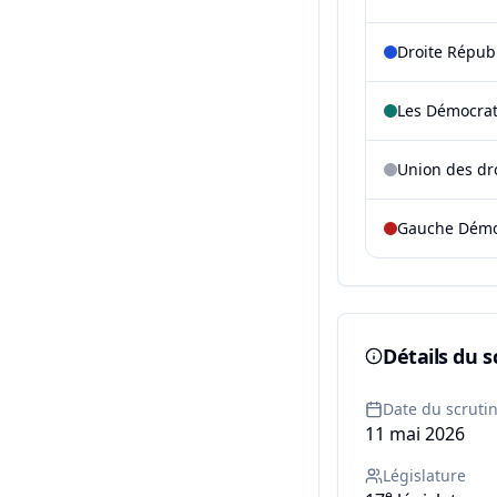
Droite Répub
Les Démocra
Union des dr
Gauche Démoc
Détails du s
Date du scruti
11 mai 2026
Législature
e