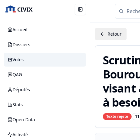
CIVIX
Accueil
Retour
Dossiers
Scruti
Votes
Bouroua
QAG
visant 
Députés
à besoi
Stats
Texte rejeté
11
Open Data
Activité