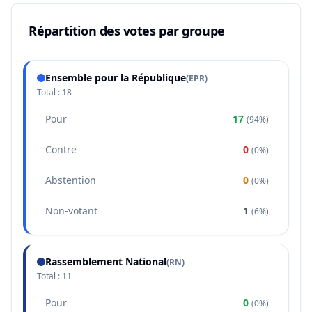
Répartition des votes par groupe
Ensemble pour la République
(
EPR
)
Total :
18
Pour
17
(
94%
)
Contre
0
(
0%
)
Abstention
0
(
0%
)
Non-votant
1
(
6%
)
Rassemblement National
(
RN
)
Total :
11
Pour
0
(
0%
)