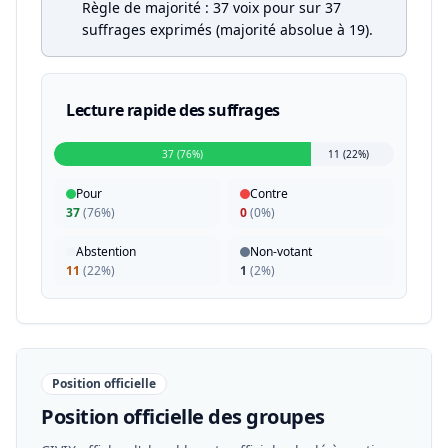
Règle de majorité : 37 voix pour sur 37
suffrages exprimés (majorité absolue à 19).
Lecture rapide des suffrages
37 (76%)
11 (22%)
Pour
Contre
37
(
76%
)
0
(
0%
)
Abstention
Non-votant
11
(
22%
)
1
(
2%
)
Position officielle
Position officielle des groupes