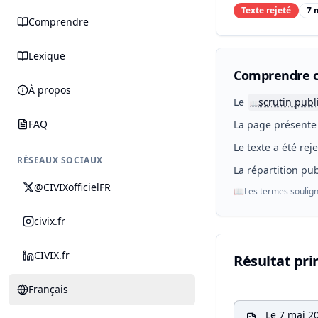
Texte rejeté
7 
Comprendre
Lexique
Comprendre c
À propos
Le
scrutin publ
📖
FAQ
La page présente 
Le texte a été rej
RÉSEAUX SOCIAUX
La répartition pub
@CIVIXofficielFR
📖
Les termes soulign
civix.fr
CIVIX.fr
Résultat pri
Français
Le 7 mai 2