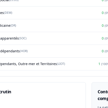
(
0
tes
0
(
DEM
)
(
0
licaine
0
(
DR
)
(
0
t apparentés
0
(
SOC
)
(
0
ndépendants
0
(
HOR
)
(
0
épendants, Outre-mer et Territoires
1
(
LIOT
)
(
100
crutin
Conte
comp
n
La nat