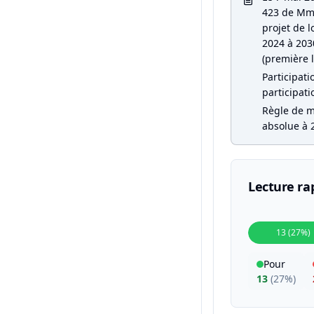
423 de Mme
projet de l
2024 à 2030
(première l
Participati
participati
Règle de ma
absolue à 2
Lecture ra
13 (27%)
Pour
13
(
27%
)