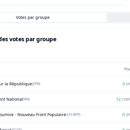
Votes par groupe
des votes par groupe
Po
r la République
0
(
EPR
)
(
0
nt National
12
(
RN
)
(
100
soumise - Nouveau Front Populaire
0
(
LFI-NFP
)
(
0
Social
0
(
ECOS
)