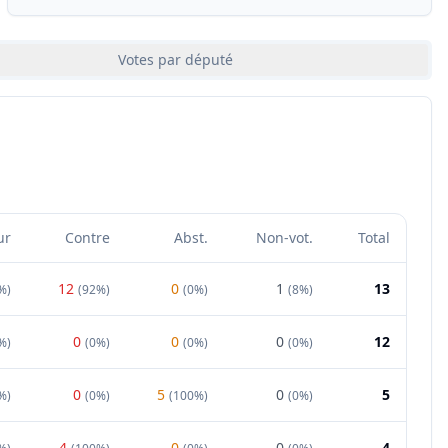
Votes par député
ur
Contre
Abst.
Non-vot.
Total
12
0
1
13
%
)
(
92%
)
(
0%
)
(
8%
)
0
0
0
12
%
)
(
0%
)
(
0%
)
(
0%
)
0
5
0
5
%
)
(
0%
)
(
100%
)
(
0%
)
4
0
0
4