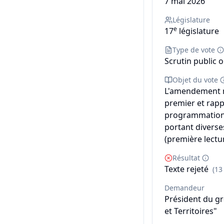
7 mai 2026
Législature
e
17
législature
Type de vote
Scrutin public o
Objet du vote
L'amendement n
premier et rapp
programmation m
portant diverse
(première lectur
Résultat
Texte rejeté
(13
Demandeur
Président du g
et Territoires"