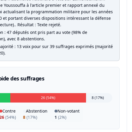
 Youssouffa à l'article premier et rapport annexé du
oi actualisant la programmation militaire pour les années
 et portant diverses dispositions intéressant la défense
ecture).. Résultat : Texte rejeté.
on : 47 députés ont pris part au vote (98% de
on), avec 8 abstentions.
jorité : 13 voix pour sur 39 suffrages exprimés (majorité
0).
pide des suffrages
26 (54%)
8 (17%)
Contre
Abstention
Non-votant
26
(
54%
)
8
(
17%
)
1
(
2%
)