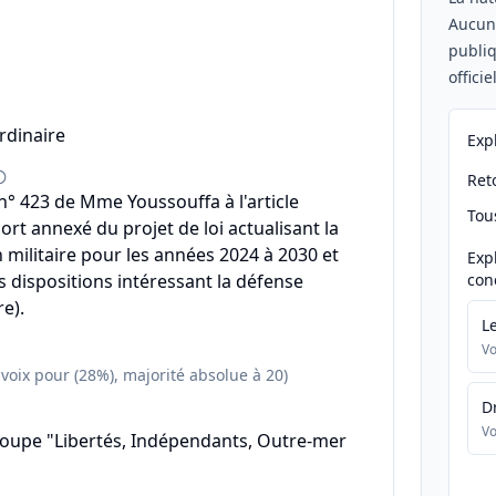
Aucu
publiq
offici
rdinaire
Exp
Reto
° 423 de Mme Youssouffa à l'article
Tou
ort annexé du projet de loi actualisant la
ilitaire pour les années 2024 à 2030 et
Exp
s dispositions intéressant la défense
con
e).
L
Vo
 voix pour (28%), majorité absolue à 20)
D
Vo
roupe "Libertés, Indépendants, Outre-mer