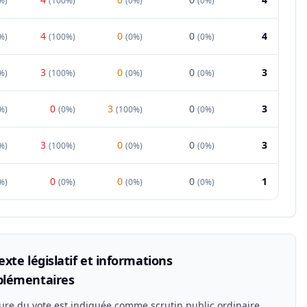
%
)
(
100%
)
(
0%
)
(
0%
)
4
0
0
4
%
)
(
100%
)
(
0%
)
(
0%
)
3
0
0
3
%
)
(
100%
)
(
0%
)
(
0%
)
0
3
0
3
%
)
(
0%
)
(
100%
)
(
0%
)
3
0
0
3
%
)
(
100%
)
(
0%
)
(
0%
)
0
0
0
1
%
)
(
0%
)
(
0%
)
(
0%
)
xte législatif et informations
lémentaires
ure du vote est indiquée comme scrutin public ordinaire.