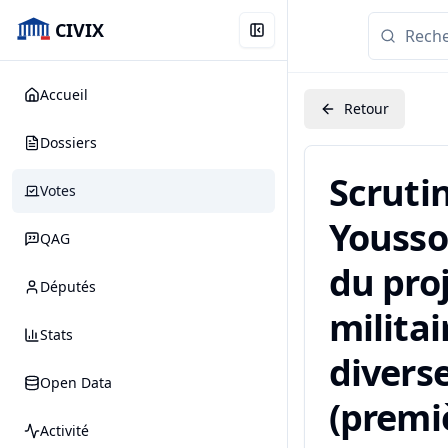
CIVIX
Accueil
Retour
Dossiers
Scruti
Votes
Youssou
QAG
du pro
Députés
militai
Stats
diverse
Open Data
(premiè
Activité