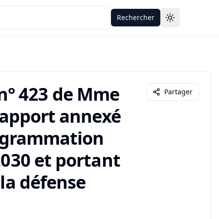
Rechercher
Toggle theme
n° 423 de Mme
Partager
 rapport annexé
programmation
2030 et portant
 la défense