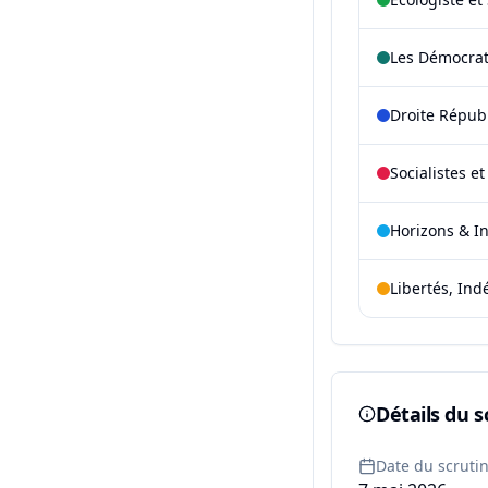
Les Démocra
Droite Répub
Socialistes e
Horizons & I
Libertés, Ind
Détails du s
Date du scruti