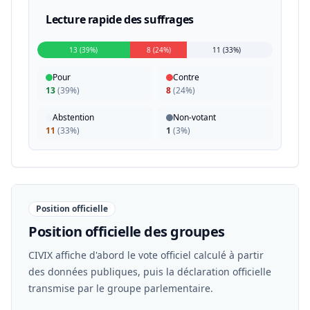
Lecture rapide des suffrages
13 (39%)
8 (24%)
11 (33%)
Pour
Contre
13
(
39%
)
8
(
24%
)
Abstention
Non-votant
11
(
33%
)
1
(
3%
)
Position officielle
Position officielle des groupes
CIVIX affiche d'abord le vote officiel calculé à partir
des données publiques, puis la déclaration officielle
transmise par le groupe parlementaire.