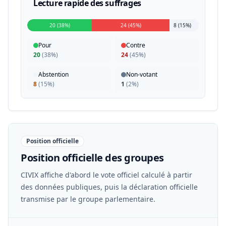
Lecture rapide des suffrages
20 (38%)
24 (45%)
8 (15%)
Pour
Contre
20
(
38%
)
24
(
45%
)
Abstention
Non-votant
8
(
15%
)
1
(
2%
)
Position officielle
Position officielle des groupes
CIVIX affiche d'abord le vote officiel calculé à partir
des données publiques, puis la déclaration officielle
transmise par le groupe parlementaire.