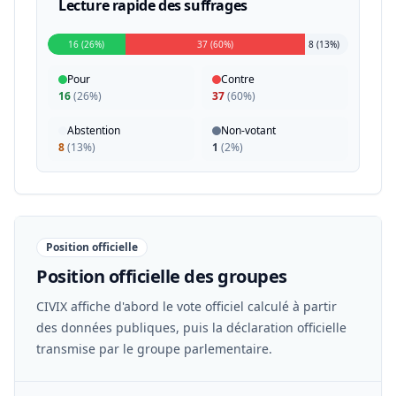
Lecture rapide des suffrages
16 (26%)
37 (60%)
8 (13%)
Pour
Contre
16
(
26%
)
37
(
60%
)
Abstention
Non-votant
8
(
13%
)
1
(
2%
)
Position officielle
Position officielle des groupes
CIVIX affiche d'abord le vote officiel calculé à partir
des données publiques, puis la déclaration officielle
transmise par le groupe parlementaire.