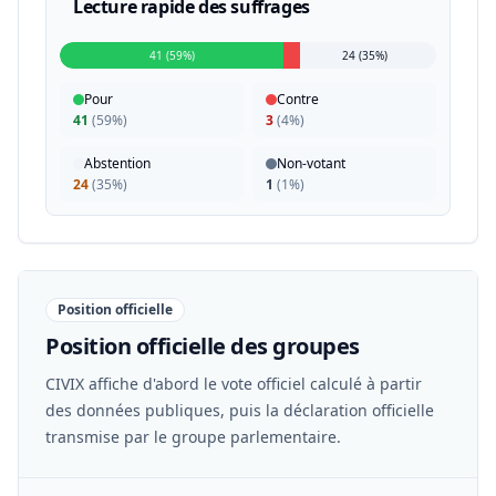
Lecture rapide des suffrages
41 (59%)
24 (35%)
Pour
Contre
41
(
59%
)
3
(
4%
)
Abstention
Non-votant
24
(
35%
)
1
(
1%
)
Position officielle
Position officielle des groupes
CIVIX affiche d'abord le vote officiel calculé à partir
des données publiques, puis la déclaration officielle
transmise par le groupe parlementaire.