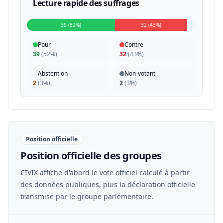
Lecture rapide des suffrages
39 (52%)
32 (43%)
Pour
Contre
39
(
52%
)
32
(
43%
)
Abstention
Non-votant
2
(
3%
)
2
(
3%
)
Position officielle
Position officielle des groupes
CIVIX affiche d'abord le vote officiel calculé à partir
des données publiques, puis la déclaration officielle
transmise par le groupe parlementaire.