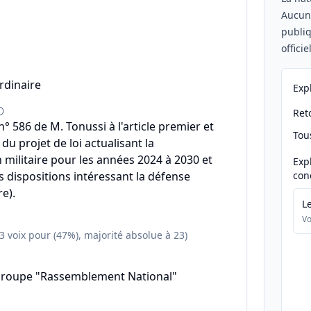
Aucu
publiq
offici
rdinaire
Exp
Reto
 586 de M. Tonussi à l'article premier et
Tou
u projet de loi actualisant la
ilitaire pour les années 2024 à 2030 et
Exp
s dispositions intéressant la défense
con
e).
L
Vo
23 voix pour (47%), majorité absolue à 23)
groupe "Rassemblement National"