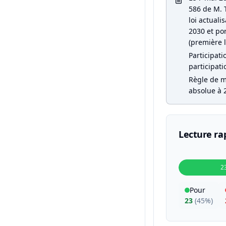
586 de M. T
loi actual
2030 et por
(première l
Participati
participati
Règle de ma
absolue à 2
Lecture ra
2
Pour
23
(
45%
)