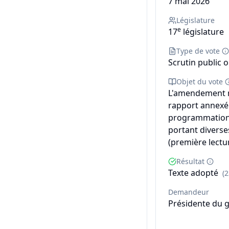
7 mai 2026
Législature
e
17
législature
Type de vote
Scrutin public o
Objet du vote
L'amendement n°
rapport annexé d
programmation m
portant diverse
(première lectur
Résultat
Texte adopté
(
Demandeur
Présidente du 