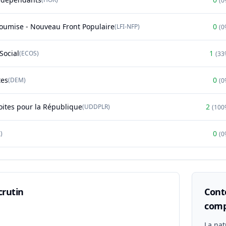
(
0
soumise - Nouveau Front Populaire
0
(
LFI-NFP
)
(
0
Social
1
(
ECOS
)
(
33
tes
0
(
DEM
)
(
0
oites pour la République
2
(
UDDPLR
)
(
100
0
)
(
0
crutin
Conte
comp
n
La nat