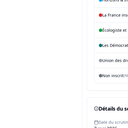
La France in
Écologiste et 
Les Démocra
Union des dr
Non inscrit
(NI
Détails du s
Date du scruti