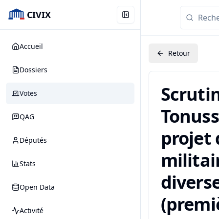
CIVIX
Accueil
Retour
Dossiers
Scruti
Votes
Tonussi
QAG
projet
Députés
militai
Stats
diverse
Open Data
(premiè
Activité