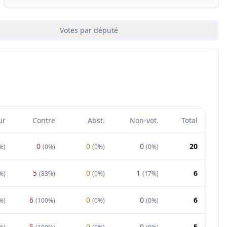
Votes par député
ur
Contre
Abst.
Non-vot.
Total
0
0
0
20
%
)
(
0%
)
(
0%
)
(
0%
)
5
0
1
6
%
)
(
83%
)
(
0%
)
(
17%
)
6
0
0
6
%
)
(
100%
)
(
0%
)
(
0%
)
5
0
0
5