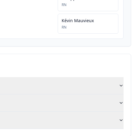
RN
Kévin Mauvieux
RN