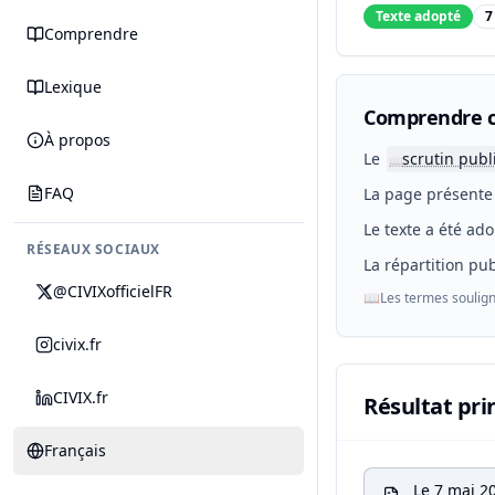
Texte adopté
7
Comprendre
Lexique
Comprendre c
À propos
Le
scrutin publ
📖
FAQ
La page présente 
Le texte a été ado
RÉSEAUX SOCIAUX
La répartition pub
@CIVIXofficielFR
📖
Les termes soulign
civix.fr
CIVIX.fr
Résultat pri
Français
Le 7 mai 2