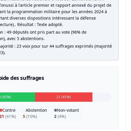
onussi à l'article premier et rapport annexé du projet de
isant la programmation militaire pour les années 2024 à
tant diverses dispositions intéressant la défense
ecture).. Résultat : Texte adopté.
on : 49 députés ont pris part au vote (96% de
on), avec 5 abstentions.
jorité : 23 voix pour sur 44 suffrages exprimés (majorité
3).
pide des suffrages
3 (45%)
21 (41%)
Contre
Abstention
Non-votant
21
(
41%
)
5
(
10%
)
2
(
4%
)