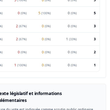
%
)
(
100%
)
(
0%
)
(
0%
)
0
5
0
5
%
)
(
0%
)
(
100%
)
(
0%
)
2
0
0
3
%
)
(
67%
)
(
0%
)
(
0%
)
2
0
1
3
%
)
(
67%
)
(
0%
)
(
33%
)
0
0
0
2
%
)
(
0%
)
(
0%
)
(
0%
)
1
0
0
1
%
)
(
100%
)
(
0%
)
(
0%
)
xte législatif et informations
lémentaires
ure du vote est indiquée comme scrutin public ordinaire.