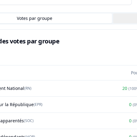
Votes par groupe
des votes par groupe
Po
nt National
20
(
RN
)
(
100
r la République
0
(
EPR
)
(
0
t apparentés
0
(
SOC
)
(
0
ndépendants
0
(
HOR
)