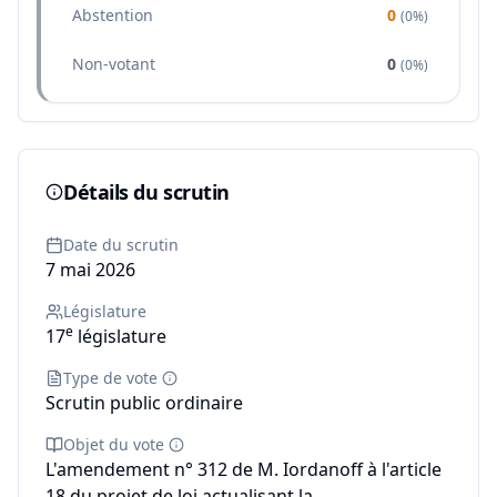
Abstention
0
(
0%
)
Non-votant
0
(
0%
)
Détails du scrutin
Date du scrutin
7 mai 2026
Législature
e
17
législature
Type de vote
Scrutin public ordinaire
Objet du vote
L'amendement n° 312 de M. Iordanoff à l'article
18 du projet de loi actualisant la