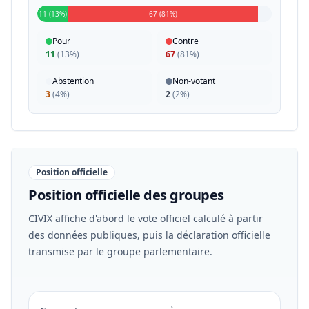
11 (13%)
67 (81%)
Pour
Contre
11
(
13%
)
67
(
81%
)
Abstention
Non-votant
3
(
4%
)
2
(
2%
)
Position officielle
Position officielle des groupes
CIVIX affiche d'abord le vote officiel calculé à partir
des données publiques, puis la déclaration officielle
transmise par le groupe parlementaire.