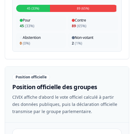
45 (33%)
89 (65%)
Pour
Contre
45
(
33%
)
89
(
65%
)
Abstention
Non-votant
0
(
0%
)
2
(
1%
)
Position officielle
Position officielle des groupes
CIVIX affiche d'abord le vote officiel calculé à partir
des données publiques, puis la déclaration officielle
transmise par le groupe parlementaire.