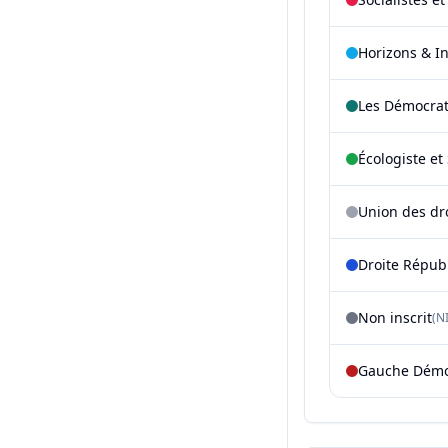
Horizons & I
Les Démocra
Écologiste et 
Union des dr
Droite Répub
Non inscrit
(NI
Gauche Démoc