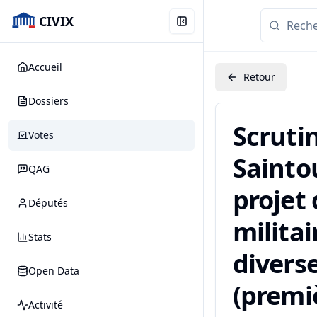
CIVIX
Accueil
Retour
Dossiers
Scruti
Votes
Saintou
QAG
projet
Députés
militai
Stats
diverse
Open Data
(premiè
Activité