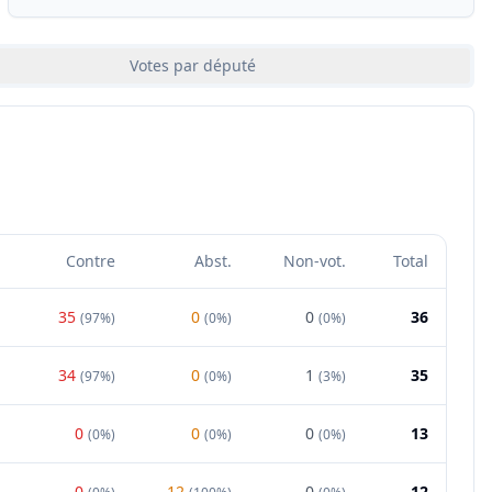
Votes par député
Contre
Abst.
Non-vot.
Total
35
0
0
36
(
97%
)
(
0%
)
(
0%
)
34
0
1
35
(
97%
)
(
0%
)
(
3%
)
0
0
0
13
(
0%
)
(
0%
)
(
0%
)
0
12
0
12