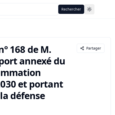
Rechercher
Toggle theme
° 168 de M.
Partager
apport annexé du
grammation
2030 et portant
 la défense