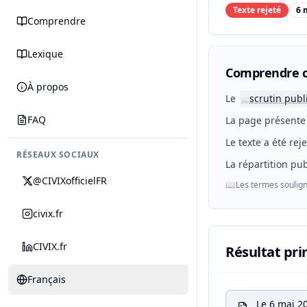
Texte rejeté
6 
Comprendre
Lexique
Comprendre c
À propos
Le
scrutin publ
📖
FAQ
La page présente 
Le texte a été rej
RÉSEAUX SOCIAUX
La répartition pub
@CIVIXofficielFR
📖
Les termes soulign
civix.fr
CIVIX.fr
Résultat pri
Français
Le 6 mai 2