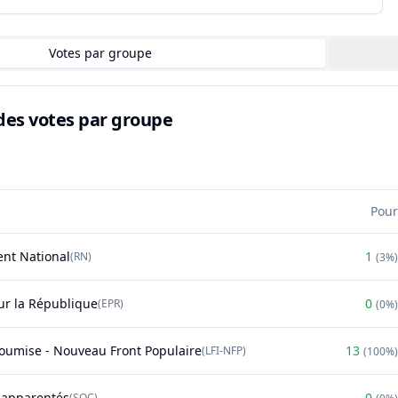
Votes par groupe
des votes par groupe
Pour
nt National
1
(
RN
)
(
3%
)
r la République
0
(
EPR
)
(
0%
)
soumise - Nouveau Front Populaire
13
(
LFI-NFP
)
(
100%
)
t apparentés
0
(
SOC
)