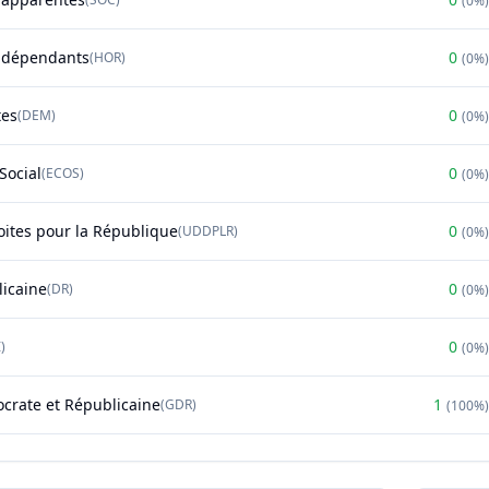
(
0%
)
ndépendants
0
(
HOR
)
(
0%
)
tes
0
(
DEM
)
(
0%
)
Social
0
(
ECOS
)
(
0%
)
oites pour la République
0
(
UDDPLR
)
(
0%
)
licaine
0
(
DR
)
(
0%
)
0
)
(
0%
)
rate et Républicaine
1
(
GDR
)
(
100%
)