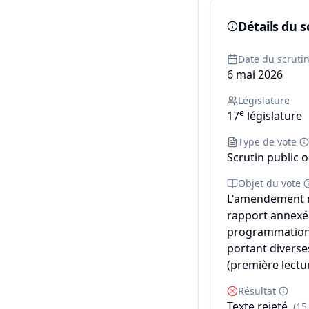
Détails du s
Date du scruti
6 mai 2026
Législature
e
17
législature
Type de vote
Scrutin public o
Objet du vote
L'amendement n°
rapport annexé d
programmation m
portant diverse
(première lectur
Résultat
Texte rejeté
(15