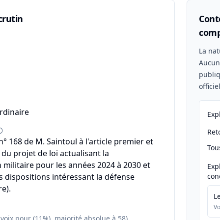
crutin
Conte
comp
n
La nat
Aucu
publiq
offici
rdinaire
Exp
Reto
 168 de M. Saintoul à l'article premier et
Tou
u projet de loi actualisant la
ilitaire pour les années 2024 à 2030 et
Exp
s dispositions intéressant la défense
con
e).
L
Vo
 voix pour (11%), majorité absolue à 58)