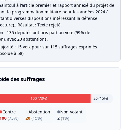
aintoul à l'article premier et rapport annexé du projet de
isant la programmation militaire pour les années 2024 à
tant diverses dispositions intéressant la défense
ecture).. Résultat : Texte rejeté.
on : 135 députés ont pris part au vote (99% de
on), avec 20 abstentions.
ajorité : 15 voix pour sur 115 suffrages exprimés
bsolue à 58).
pide des suffrages
100 (73%)
20 (15%)
Contre
Abstention
Non-votant
100
(
73%
)
20
(
15%
)
2
(
1%
)