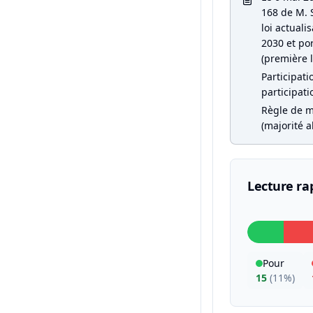
168 de M. S
loi actual
2030 et por
(première l
Participati
participati
Règle de m
(majorité a
Lecture ra
Pour
15
(
11%
)