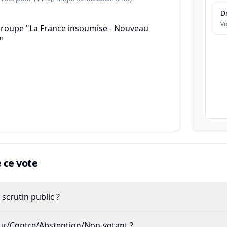
D
Vo
groupe "La France insoumise - Nouveau
"
ce vote
scrutin public ?
our/Contre/Abstention/Non-votant ?