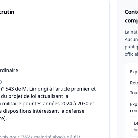
crutin
Conte
comp
n
La nat
Aucu
publiq
offici
rdinaire
Exp
Reto
 543 de M. Limongi à l'article premier et
Tou
u projet de loi actualisant la
ilitaire pour les années 2024 à 2030 et
Exp
s dispositions intéressant la défense
con
e).
L
Vo
 voix pour (36%), majorité absolue à 61)