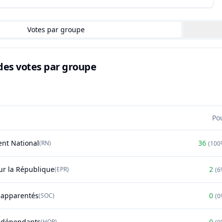
Votes par groupe
des votes par groupe
Po
nt National
36
(
RN
)
(
100
r la République
2
(
EPR
)
(
6
t apparentés
0
(
SOC
)
(
0
ndépendants
0
(
HOR
)