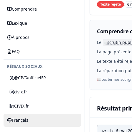
Texte rejeté
6 
Comprendre
Lexique
Comprendre c
À propos
Le
scrutin publ
📖
FAQ
La page présente 
Le texte a été rej
RÉSEAUX SOCIAUX
La répartition pub
@CIVIXofficielFR
📖
Les termes soulign
civix.fr
CIVIX.fr
Résultat pri
Français
Le 6 mai 2