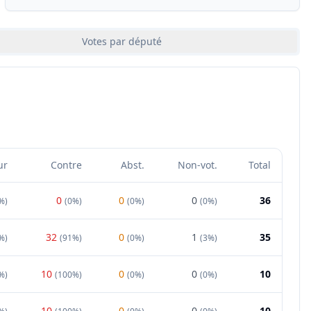
Votes par député
ur
Contre
Abst.
Non-vot.
Total
0
0
0
36
%
)
(
0%
)
(
0%
)
(
0%
)
32
0
1
35
%
)
(
91%
)
(
0%
)
(
3%
)
10
0
0
10
%
)
(
100%
)
(
0%
)
(
0%
)
10
0
0
10