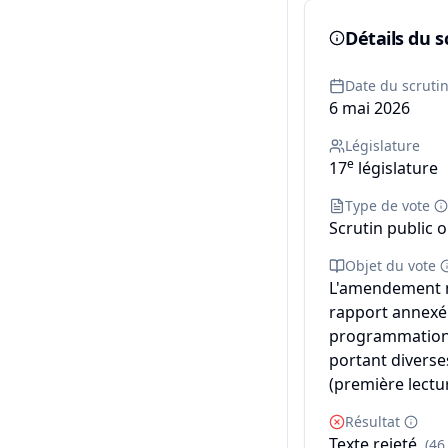
Détails du s
Date du scruti
6 mai 2026
Législature
e
17
législature
Type de vote
Scrutin public o
Objet du vote
L'amendement n°
rapport annexé d
programmation m
portant diverse
(première lectur
Résultat
Texte rejeté
(46