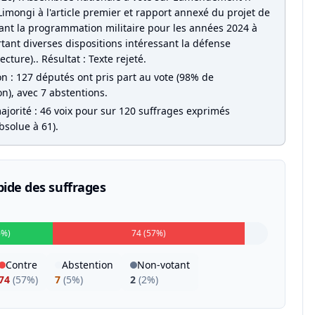
Limongi à l'article premier et rapport annexé du projet de
isant la programmation militaire pour les années 2024 à
tant diverses dispositions intéressant la défense
ecture).. Résultat : Texte rejeté.
on : 127 députés ont pris part au vote (98% de
on), avec 7 abstentions.
ajorité : 46 voix pour sur 120 suffrages exprimés
bsolue à 61).
pide des suffrages
6%)
74 (57%)
Contre
Abstention
Non-votant
74
(
57%
)
7
(
5%
)
2
(
2%
)