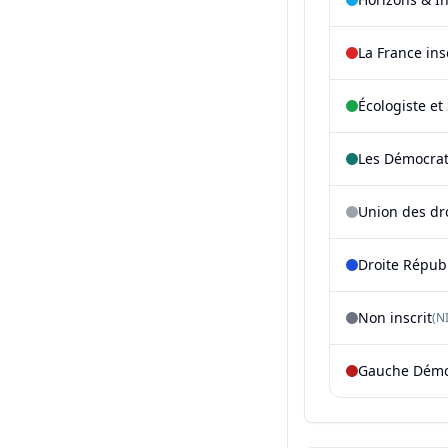
La France in
Écologiste et 
Les Démocra
Union des dr
Droite Répub
Non inscrit
(NI
Gauche Démoc