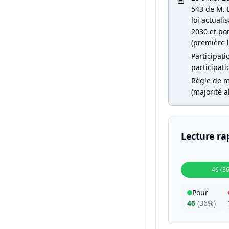
543 de M. 
loi actual
2030 et por
(première l
Participati
participati
Règle de m
(majorité a
Lecture ra
46 (3
Pour
46
(
36%
)