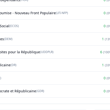
(
0
soumise - Nouveau Front Populaire
0
(
LFI-NFP
)
(
0
Social
0
(
ECOS
)
(
0
tes
1
(
DEM
)
(
13
oites pour la République
6
(
UDDPLR
)
(
100
licaine
1
(
DR
)
(
33
0
)
(
0
rate et Républicaine
0
(
GDR
)
(
0