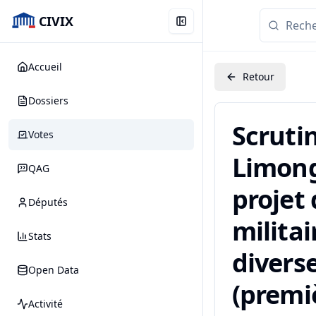
CIVIX
Accueil
Retour
Dossiers
Scruti
Votes
Limong
QAG
projet
Députés
militai
Stats
diverse
Open Data
(premiè
Activité