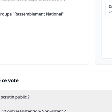
D
Vo
groupe "Rassemblement National"
ce vote
scrutin public ?
our/Contre/Abstention/Non-votant ?