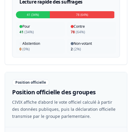
Lecture rapide des suffrages
41 (34%)
78 (64%)
Pour
Contre
41
(
34%
)
78
(
64%
)
Abstention
Non-votant
0
(
0%
)
2
(
2%
)
Position officielle
Position officielle des groupes
CIVIX affiche d'abord le vote officiel calculé à partir
des données publiques, puis la déclaration officielle
transmise par le groupe parlementaire.