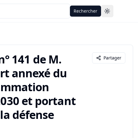
Rechercher
Toggle theme
° 141 de M.
Partager
port annexé du
grammation
2030 et portant
 la défense