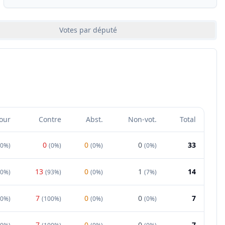
Votes par député
our
Contre
Abst.
Non-vot.
Total
0
0
0
33
00%
)
(
0%
)
(
0%
)
(
0%
)
13
0
1
14
0%
)
(
93%
)
(
0%
)
(
7%
)
7
0
0
7
0%
)
(
100%
)
(
0%
)
(
0%
)
7
0
0
7