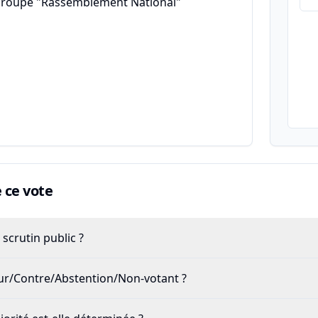
groupe "Rassemblement National"
ce vote
scrutin public ?
our/Contre/Abstention/Non-votant ?