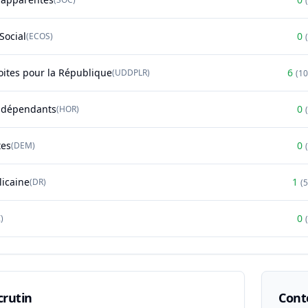
(
Social
0
(
ECOS
)
(
oites pour la République
6
(
UDDPLR
)
(
1
ndépendants
0
(
HOR
)
(
tes
0
(
DEM
)
(
licaine
1
(
DR
)
(
0
)
(
crutin
Conte