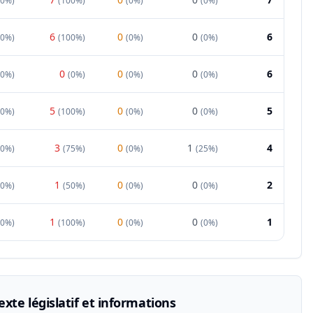
0%
)
(
100%
)
(
0%
)
(
0%
)
6
0
0
6
0%
)
(
100%
)
(
0%
)
(
0%
)
0
0
0
6
00%
)
(
0%
)
(
0%
)
(
0%
)
5
0
0
5
0%
)
(
100%
)
(
0%
)
(
0%
)
3
0
1
4
0%
)
(
75%
)
(
0%
)
(
25%
)
1
0
0
2
50%
)
(
50%
)
(
0%
)
(
0%
)
1
0
0
1
0%
)
(
100%
)
(
0%
)
(
0%
)
xte législatif et informations