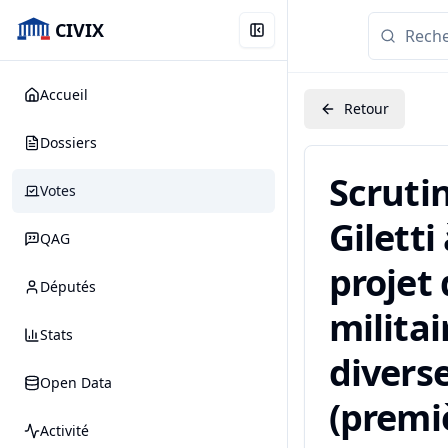
CIVIX
Accueil
Retour
Dossiers
Scruti
Votes
Giletti
QAG
projet
Députés
militai
Stats
diverse
Open Data
(premiè
Activité