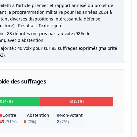
iletti à l'article premier et rapport annexé du projet de
isant la programmation militaire pour les années 2024 à
tant diverses dispositions intéressant la défense
ecture).. Résultat : Texte rejeté.
on : 83 députés ont pris part au vote (98% de
on), avec 0 abstention.
jorité : 40 voix pour sur 83 suffrages exprimés (majorité
2).
pide des suffrages
0 (47%)
43 (51%)
Contre
Abstention
Non-votant
43
(
51%
)
0
(
0%
)
2
(
2%
)