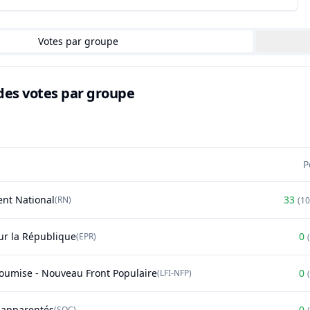
Votes par groupe
des votes par groupe
P
nt National
33
(
RN
)
(
1
r la République
0
(
EPR
)
(
soumise - Nouveau Front Populaire
0
(
LFI-NFP
)
(
t apparentés
0
(
SOC
)