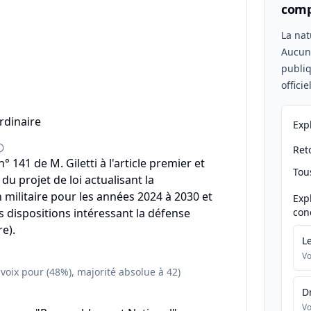
comp
n
La nat
Aucu
publiq
offici
rdinaire
Exp
Reto
141 de M. Giletti à l'article premier et
Tou
u projet de loi actualisant la
ilitaire pour les années 2024 à 2030 et
Exp
s dispositions intéressant la défense
con
e).
L
Vo
 voix pour (48%), majorité absolue à 42)
D
Vo