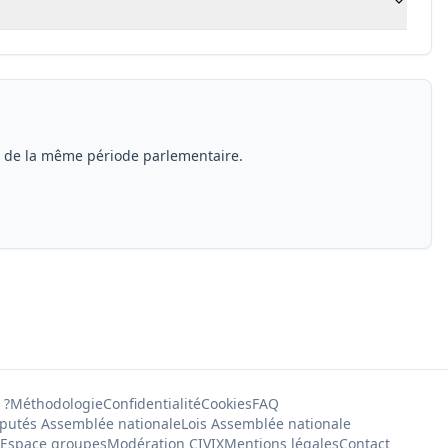
s de la même période parlementaire.
 ?
Méthodologie
Confidentialité
Cookies
FAQ
putés Assemblée nationale
Lois Assemblée nationale
Espace groupes
Modération CIVIX
Mentions légales
Contact