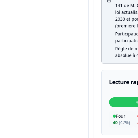
141 de M. G
loi actual
2030 et por
(première l
Participati
participati
Règle de ma
absolue à 4
Lecture ra
4
Pour
40
(
47%
)