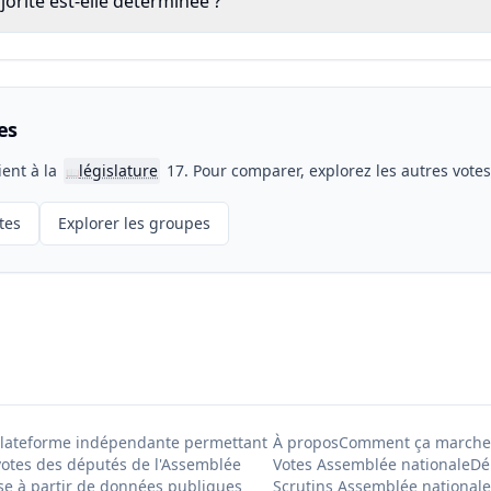
rité est-elle déterminée ?
es
ient à la
législature
17. Pour comparer, explorez les autres vote
📖
tes
Explorer les groupes
Plateforme indépendante permettant
À propos
Comment ça marche
votes des députés de l'Assemblée
Votes Assemblée nationale
Dé
se à partir de données publiques
Scrutins Assemblée nationale