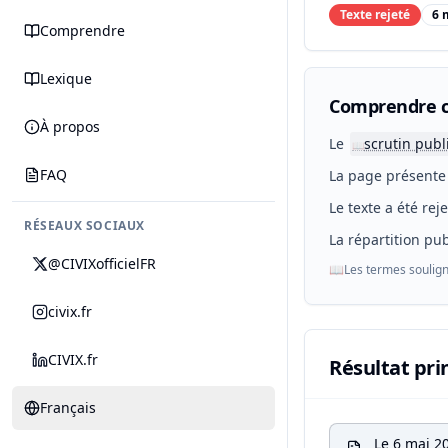
Texte rejeté
6 
Comprendre
Lexique
Comprendre c
À propos
Le
scrutin publ
📖
FAQ
La page présente 
Le texte a été rej
RÉSEAUX SOCIAUX
La répartition pub
@CIVIXofficielFR
📖
Les termes soulign
civix.fr
CIVIX.fr
Résultat pri
Français
Le 6 mai 2