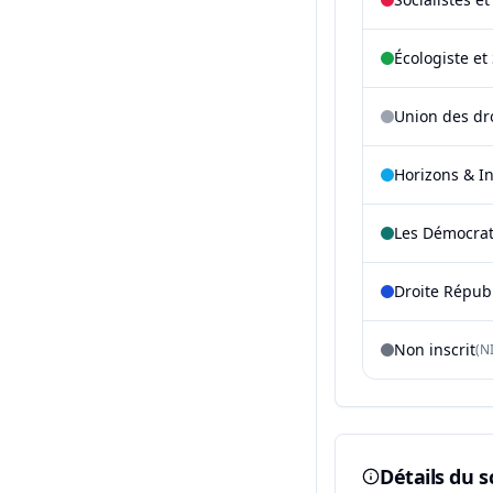
Écologiste et 
Union des dr
Horizons & I
Les Démocra
Droite Répub
Non inscrit
(NI
Détails du s