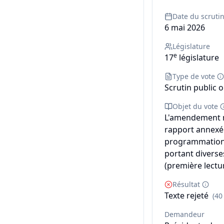
Date du scruti
6 mai 2026
Législature
e
17
législature
Type de vote
Scrutin public o
Objet du vote
L'amendement n° 
rapport annexé d
programmation m
portant diverse
(première lectur
Résultat
Texte rejeté
(40
Demandeur