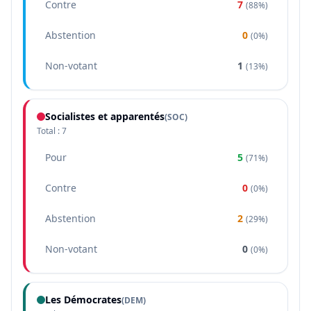
Contre
7
(
88%
)
Abstention
0
(
0%
)
Non-votant
1
(
13%
)
Socialistes et apparentés
(
SOC
)
Total :
7
Pour
5
(
71%
)
Contre
0
(
0%
)
Abstention
2
(
29%
)
Non-votant
0
(
0%
)
Les Démocrates
(
DEM
)