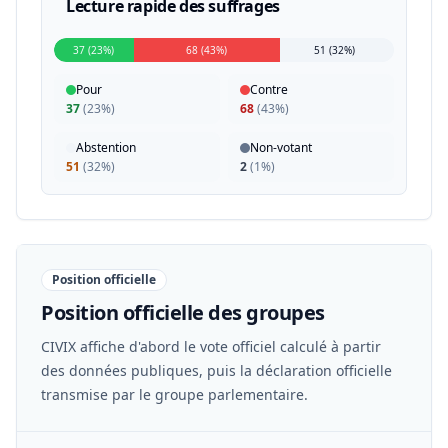
Lecture rapide des suffrages
37 (23%)
68 (43%)
51 (32%)
Pour
Contre
37
(
23%
)
68
(
43%
)
Abstention
Non-votant
51
(
32%
)
2
(
1%
)
Position officielle
Position officielle des groupes
CIVIX affiche d'abord le vote officiel calculé à partir
des données publiques, puis la déclaration officielle
transmise par le groupe parlementaire.