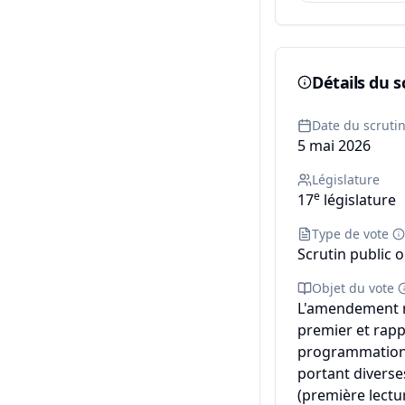
Détails du s
Date du scruti
5 mai 2026
Législature
e
17
législature
Type de vote
Scrutin public o
Objet du vote
L'amendement n°
premier et rapp
programmation m
portant diverse
(première lectur