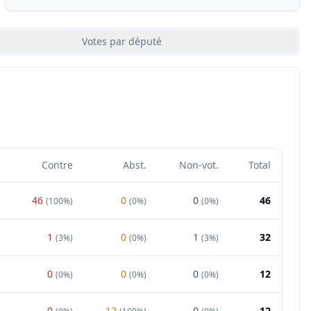
Votes par député
Contre
Abst.
Non-vot.
Total
46
0
0
46
(
100%
)
(
0%
)
(
0%
)
1
0
1
32
(
3%
)
(
0%
)
(
3%
)
0
0
0
12
(
0%
)
(
0%
)
(
0%
)
0
12
0
12