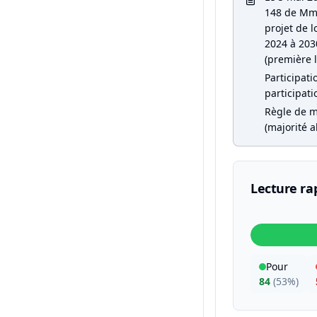
148 de Mme
projet de l
2024 à 2030
(première l
Participati
participati
Règle de m
(majorité a
Lecture ra
Pour
84
(
53%
)