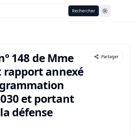
Rechercher
Toggle theme
n° 148 de Mme
Partager
et rapport annexé
programmation
2030 et portant
 la défense