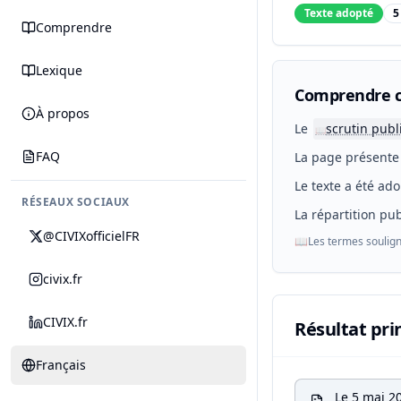
Texte adopté
5
Comprendre
Lexique
Comprendre c
À propos
Le
scrutin publ
📖
FAQ
La page présente 
Le texte a été ado
RÉSEAUX SOCIAUX
La répartition pub
@CIVIXofficielFR
📖
Les termes soulign
civix.fr
CIVIX.fr
Résultat pri
Français
Le 5 mai 2