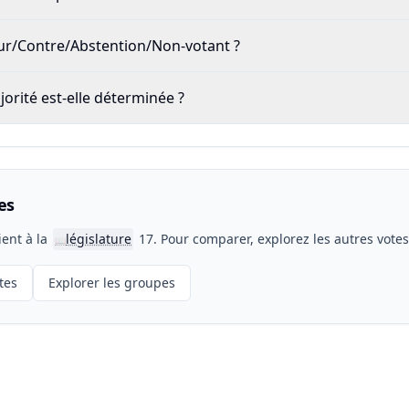
our/Contre/Abstention/Non-votant ?
rité est-elle déterminée ?
es
ient à la
législature
17. Pour comparer, explorez les autres vote
📖
tes
Explorer les groupes