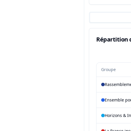
Répartition 
Groupe
Rassembleme
Ensemble pou
Horizons & I
La France in