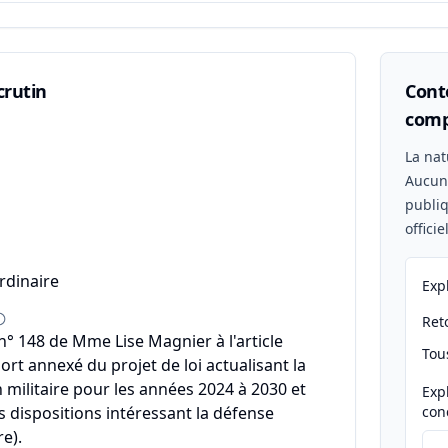
crutin
Conte
comp
n
La nat
Aucu
publiq
offici
rdinaire
Exp
Reto
 148 de Mme Lise Magnier à l'article
Tou
ort annexé du projet de loi actualisant la
ilitaire pour les années 2024 à 2030 et
Exp
s dispositions intéressant la défense
con
e).