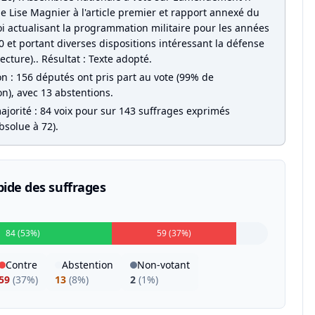
 Lise Magnier à l'article premier et rapport annexé du
oi actualisant la programmation militaire pour les années
 et portant diverses dispositions intéressant la défense
ecture).. Résultat : Texte adopté.
on : 156 députés ont pris part au vote (99% de
on), avec 13 abstentions.
ajorité : 84 voix pour sur 143 suffrages exprimés
bsolue à 72).
pide des suffrages
84 (53%)
59 (37%)
Contre
Abstention
Non-votant
59
(
37%
)
13
(
8%
)
2
(
1%
)