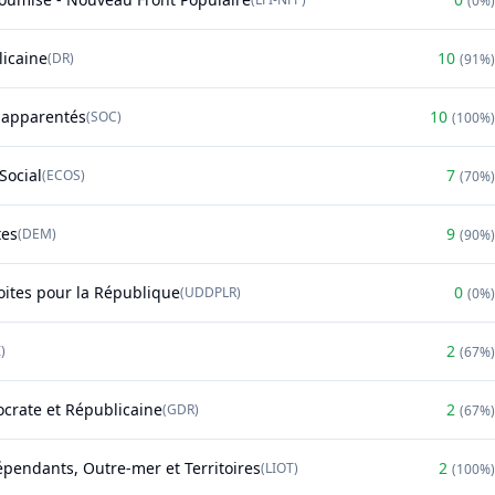
(
0%
)
licaine
10
(
DR
)
(
91%
)
t apparentés
10
(
SOC
)
(
100%
)
Social
7
(
ECOS
)
(
70%
)
tes
9
(
DEM
)
(
90%
)
oites pour la République
0
(
UDDPLR
)
(
0%
)
2
)
(
67%
)
rate et Républicaine
2
(
GDR
)
(
67%
)
épendants, Outre-mer et Territoires
2
(
LIOT
)
(
100%
)