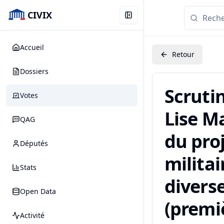
CIVIX
Accueil
Retour
Dossiers
Scruti
Votes
Lise Ma
QAG
du pro
Députés
militai
Stats
diverse
Open Data
(premiè
Activité