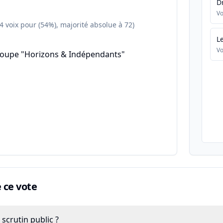
D
Vo
84 voix pour (54%), majorité absolue à 72)
L
Vo
roupe "Horizons & Indépendants"
ce vote
scrutin public ?