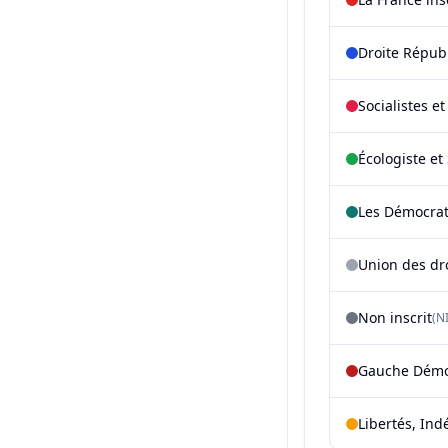
Droite Répub
Socialistes e
Écologiste et 
Les Démocra
Union des dr
Non inscrit
(NI
Gauche Démoc
Libertés, Ind