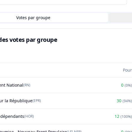
Votes par groupe
des votes par groupe
Pour
nt National
0
(
RN
)
(
0%
)
r la République
30
(
EPR
)
(
94%
)
ndépendants
12
(
HOR
)
(
100%
)
soumise - Nouveau Front Populaire
0
(
LFI-NFP
)