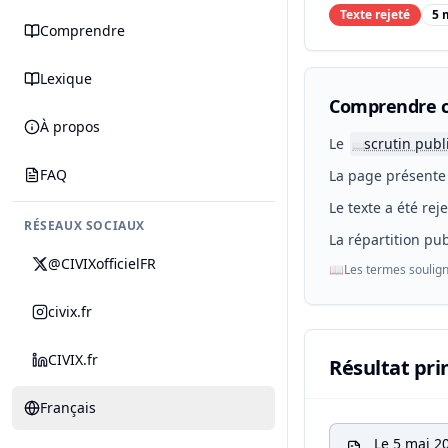
Texte rejeté
5 
Comprendre
Lexique
Comprendre c
À propos
Le
scrutin publ
📖
FAQ
La page présente 
Le texte a été rej
RÉSEAUX SOCIAUX
La répartition pub
@CIVIXofficielFR
📖
Les termes soulign
civix.fr
CIVIX.fr
Résultat pri
Français
Le 5 mai 2