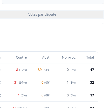
Votes par député
r
Contre
Abst.
Non-vot.
Total
8
39
0
47
%
)
(
17%
)
(
83%
)
(
0%
)
31
0
1
32
%
)
(
97%
)
(
0%
)
(
3%
)
1
0
0
17
%
)
(
6%
)
(
0%
)
(
0%
)
14
0
0
14