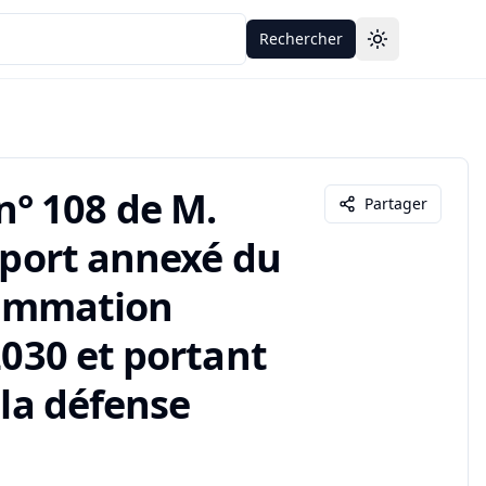
Rechercher
Toggle theme
° 108 de M.
Partager
apport annexé du
grammation
2030 et portant
 la défense