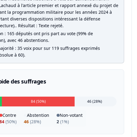
Lachaud à l'article premier et rapport annexé du projet de
isant la programmation militaire pour les années 2024 à
tant diverses dispositions intéressant la défense
ecture).. Résultat : Texte rejeté.
on : 165 députés ont pris part au vote (99% de
on), avec 46 abstentions.
ajorité : 35 voix pour sur 119 suffrages exprimés
bsolue à 60).
pide des suffrages
84 (50%)
46 (28%)
Contre
Abstention
Non-votant
84
(
50%
)
46
(
28%
)
2
(
1%
)