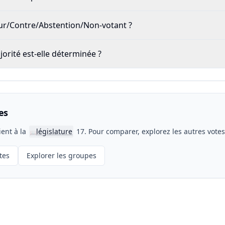
our/Contre/Abstention/Non-votant ?
rité est-elle déterminée ?
es
ient à la
législature
17. Pour comparer, explorez les autres vote
📖
tes
Explorer les groupes