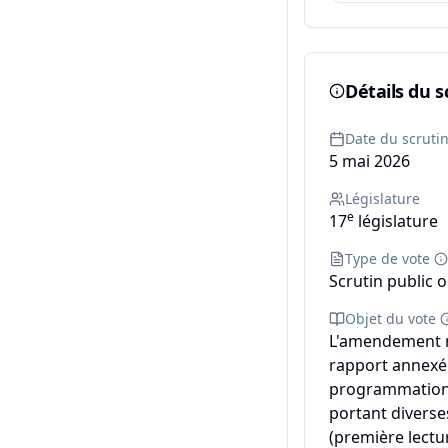
Détails du s
Date du scruti
5 mai 2026
Législature
e
17
législature
Type de vote
Scrutin public o
Objet du vote
L'amendement n°
rapport annexé d
programmation m
portant diverse
(première lectur