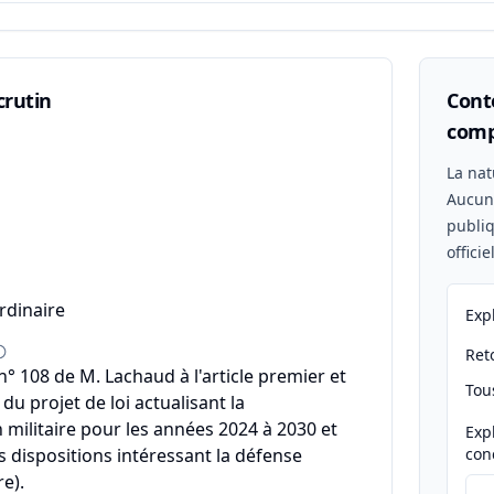
crutin
Conte
comp
n
La nat
Aucu
publiq
offici
rdinaire
Exp
Reto
 108 de M. Lachaud à l'article premier et
Tou
u projet de loi actualisant la
ilitaire pour les années 2024 à 2030 et
Exp
s dispositions intéressant la défense
con
e).