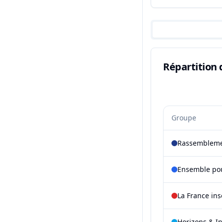
Répartition 
Groupe
Rassembleme
Ensemble pou
La France in
Horizons & I