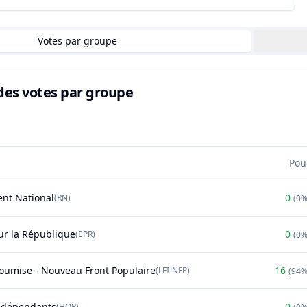
Votes par groupe
des votes par groupe
Pou
nt National
0
(
RN
)
(
0
r la République
0
(
EPR
)
(
0
soumise - Nouveau Front Populaire
16
(
LFI-NFP
)
(
94
ndépendants
0
(
HOR
)