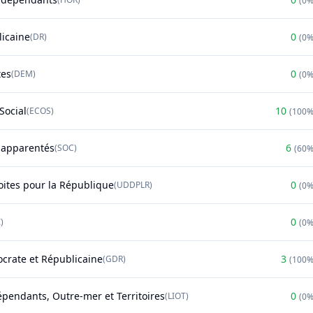
(
0
licaine
0
(
DR
)
(
0
tes
0
(
DEM
)
(
0
Social
10
(
ECOS
)
(
100
t apparentés
6
(
SOC
)
(
60
oites pour la République
0
(
UDDPLR
)
(
0
0
)
(
0
rate et Républicaine
3
(
GDR
)
(
100
épendants, Outre-mer et Territoires
0
(
LIOT
)
(
0