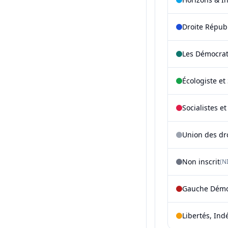
Droite Répub
Les Démocra
Écologiste et 
Socialistes e
Union des dr
Non inscrit
(NI
Gauche Démoc
Libertés, Ind