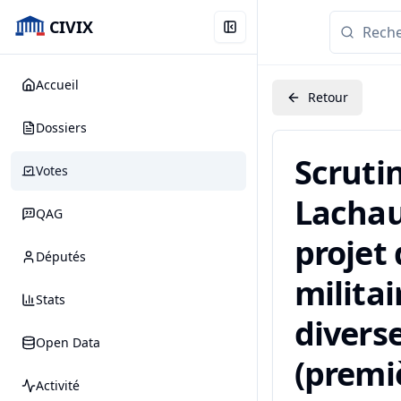
CIVIX
Accueil
Retour
Dossiers
Scruti
Votes
Lachau
QAG
projet
Députés
militai
Stats
diverse
Open Data
(premiè
Activité