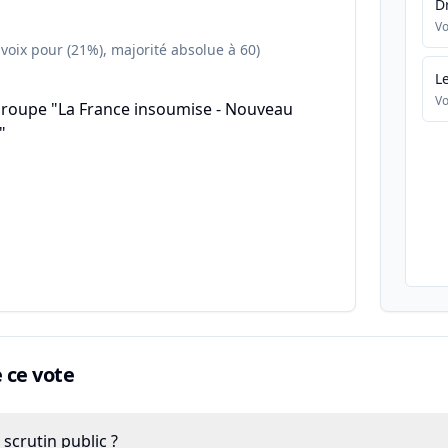
D
Vo
 voix pour (21%), majorité absolue à 60)
L
Vo
groupe "La France insoumise - Nouveau
"
ce vote
scrutin public ?