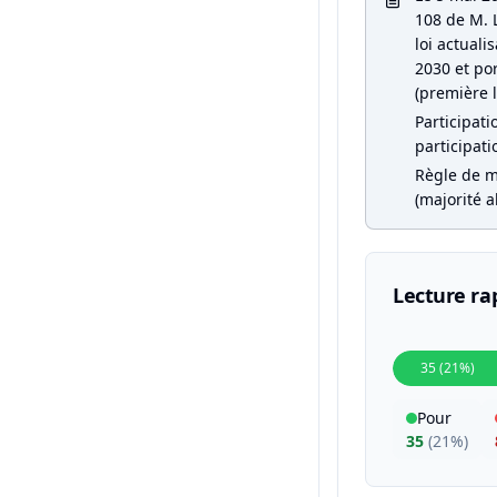
108 de M. 
loi actual
2030 et por
(première l
Participati
participati
Règle de m
(majorité a
Lecture ra
35 (21%)
Pour
35
(
21%
)