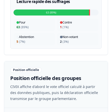
Lecture rapide des suffrages
63 (89%)
Pour
Contre
63
(
89%
)
1
(
1%
)
Abstention
Non-votant
5
(
7%
)
2
(
3%
)
Position officielle
Position officielle des groupes
CIVIX affiche d'abord le vote officiel calculé à partir
des données publiques, puis la déclaration officielle
transmise par le groupe parlementaire.