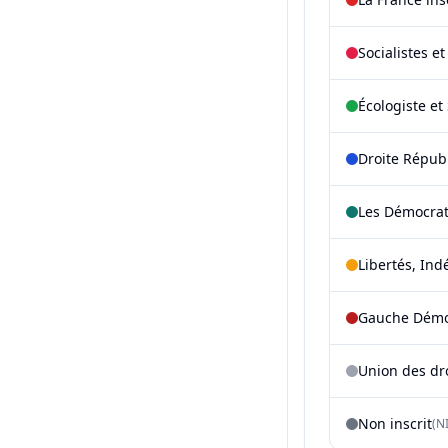
Socialistes e
Écologiste et 
Droite Répub
Les Démocra
Libertés, Ind
Gauche Démoc
Union des dr
Non inscrit
(NI