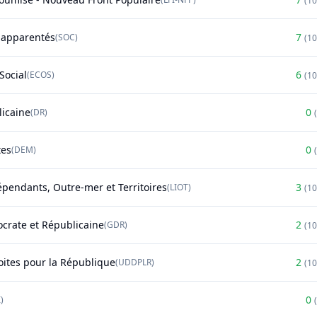
(
1
t apparentés
7
(
SOC
)
(
1
Social
6
(
ECOS
)
(
1
licaine
0
(
DR
)
(
tes
0
(
DEM
)
(
épendants, Outre-mer et Territoires
3
(
LIOT
)
(
1
rate et Républicaine
2
(
GDR
)
(
1
oites pour la République
2
(
UDDPLR
)
(
1
0
)
(