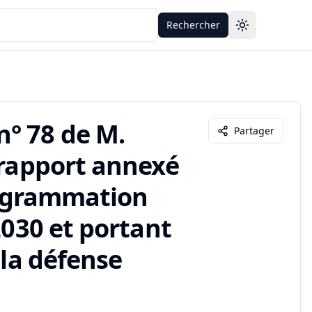
Rechercher
Toggle theme
° 78 de M.
Partager
 rapport annexé
programmation
2030 et portant
 la défense