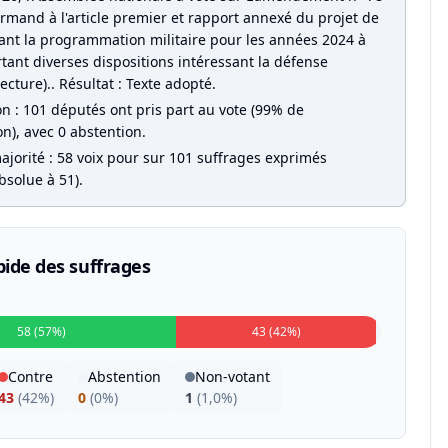
rmand à l'article premier et rapport annexé du projet de
isant la programmation militaire pour les années 2024 à
tant diverses dispositions intéressant la défense
ecture).. Résultat : Texte adopté.
on : 101 députés ont pris part au vote (99% de
on), avec 0 abstention.
ajorité : 58 voix pour sur 101 suffrages exprimés
bsolue à 51).
pide des suffrages
58 (57%)
43 (42%)
Contre
Abstention
Non-votant
43
(
42%
)
0
(
0%
)
1
(
1,0%
)