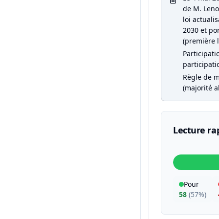
de M. Leno
loi actual
2030 et por
(première l
Participati
participati
Règle de m
(majorité a
Lecture ra
Pour
58
(
57%
)