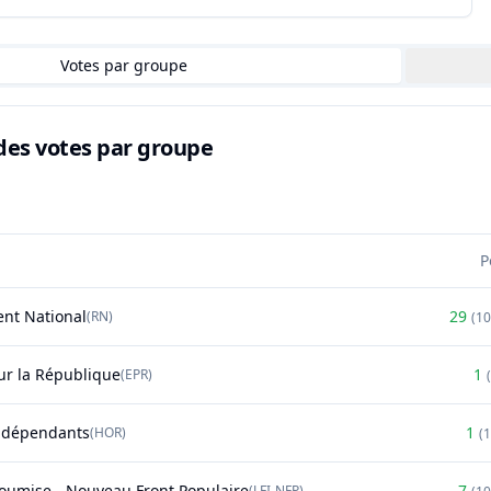
Votes par groupe
des votes par groupe
P
nt National
29
(
RN
)
(
1
r la République
1
(
EPR
)
(
ndépendants
1
(
HOR
)
(
soumise - Nouveau Front Populaire
7
(
LFI-NFP
)