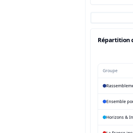
Répartition 
Groupe
Rassembleme
Ensemble pou
Horizons & I
La France in