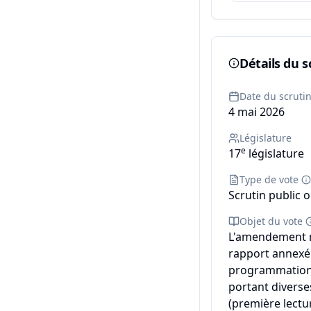
Détails du s
Date du scruti
4 mai 2026
Législature
e
17
législature
Type de vote
Scrutin public o
Objet du vote
L'amendement n°
rapport annexé d
programmation m
portant diverse
(première lectur