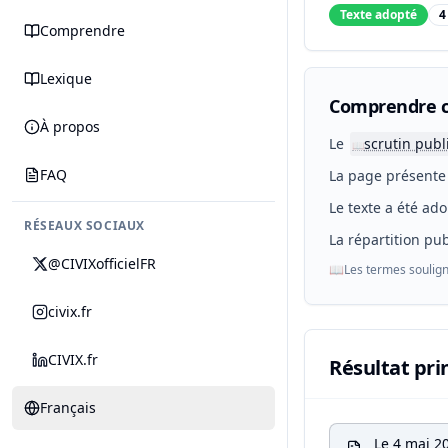
Texte adopté
4
Comprendre
Lexique
Comprendre c
À propos
Le
scrutin publ
📖
FAQ
La page présente 
Le texte a été ado
RÉSEAUX SOCIAUX
La répartition pub
@CIVIXofficielFR
📖
Les termes soulign
civix.fr
CIVIX.fr
Résultat pri
Français
Le 4 mai 2