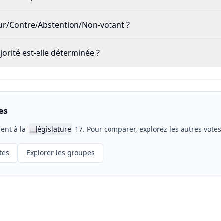
our/Contre/Abstention/Non-votant ?
rité est-elle déterminée ?
es
ient à la
législature
17. Pour comparer, explorez les autres vote
📖
tes
Explorer les groupes