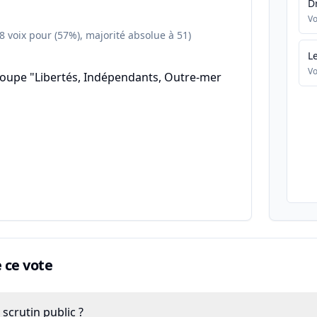
D
Vo
58 voix pour (57%), majorité absolue à 51)
L
Vo
roupe "Libertés, Indépendants, Outre-mer
ce vote
scrutin public ?