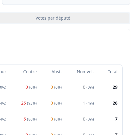
Votes par député
our
Contre
Abst.
Non-vot.
Total
0
0
0
29
00%
)
(
0%
)
(
0%
)
(
0%
)
26
0
1
28
4%
)
(
93%
)
(
0%
)
(
4%
)
6
0
0
7
14%
)
(
86%
)
(
0%
)
(
0%
)
0
0
0
7