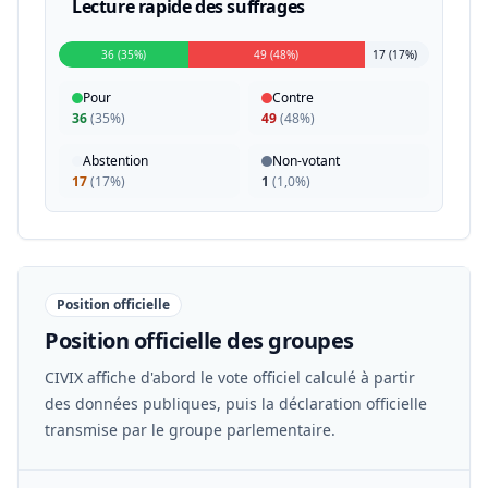
Lecture rapide des suffrages
36 (35%)
49 (48%)
17 (17%)
Pour
Contre
36
(
35%
)
49
(
48%
)
Abstention
Non-votant
17
(
17%
)
1
(
1,0%
)
Position officielle
Position officielle des groupes
CIVIX affiche d'abord le vote officiel calculé à partir
des données publiques, puis la déclaration officielle
transmise par le groupe parlementaire.