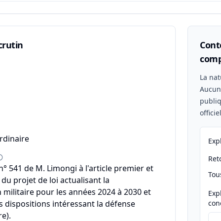
crutin
Conte
comp
n
La nat
Aucu
publiq
offici
rdinaire
Exp
Reto
 541 de M. Limongi à l'article premier et
Tou
u projet de loi actualisant la
ilitaire pour les années 2024 à 2030 et
Exp
s dispositions intéressant la défense
con
e).