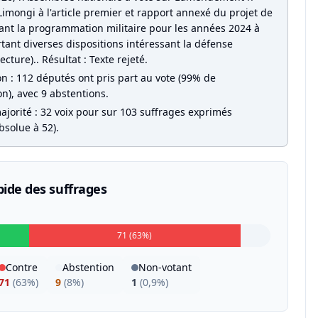
Limongi à l'article premier et rapport annexé du projet de
isant la programmation militaire pour les années 2024 à
tant diverses dispositions intéressant la défense
ecture).. Résultat : Texte rejeté.
on : 112 députés ont pris part au vote (99% de
on), avec 9 abstentions.
ajorité : 32 voix pour sur 103 suffrages exprimés
bsolue à 52).
pide des suffrages
71 (63%)
Contre
Abstention
Non-votant
71
(
63%
)
9
(
8%
)
1
(
0,9%
)