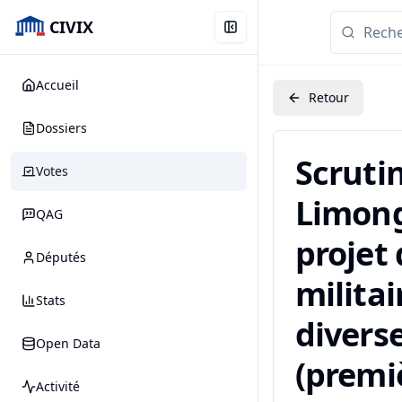
CIVIX
Accueil
Retour
Dossiers
Scruti
Votes
Limong
QAG
projet
Députés
militai
Stats
diverse
Open Data
(premiè
Activité