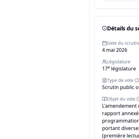
Détails du s
Date du scruti
4 mai 2026
Législature
e
17
législature
Type de vote
Scrutin public o
Objet du vote
L'amendement n°
rapport annexé d
programmation m
portant diverse
(première lectur