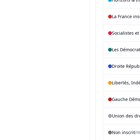
La France in
Socialistes e
Les Démocra
Droite Répub
Libertés, Ind
Gauche Démoc
Union des dr
Non inscrit
(NI