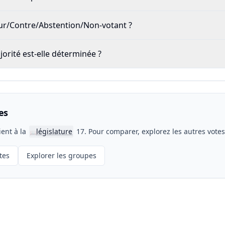
our/Contre/Abstention/Non-votant ?
rité est-elle déterminée ?
es
ient à la
législature
17. Pour comparer, explorez les autres vote
📖
tes
Explorer les groupes