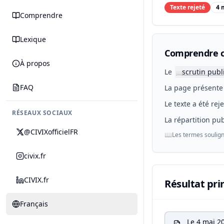
Texte rejeté
4 
Comprendre
Lexique
Comprendre c
À propos
Le
scrutin publ
📖
FAQ
La page présente 
Le texte a été rej
RÉSEAUX SOCIAUX
La répartition pub
@CIVIXofficielFR
📖
Les termes soulign
civix.fr
CIVIX.fr
Résultat pri
Français
Le 4 mai 2