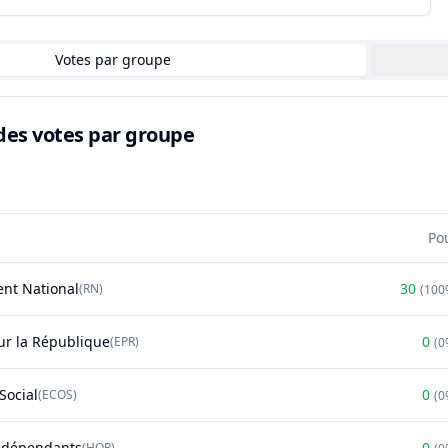
Votes par groupe
des votes par groupe
Po
nt National
30
(
RN
)
(
100
r la République
0
(
EPR
)
(
0
Social
0
(
ECOS
)
(
0
ndépendants
0
(
HOR
)