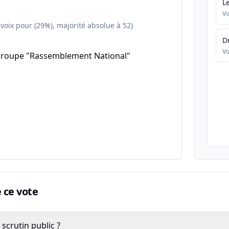
L
Vo
 voix pour (29%), majorité absolue à 52)
D
Vo
groupe "Rassemblement National"
ce vote
scrutin public ?