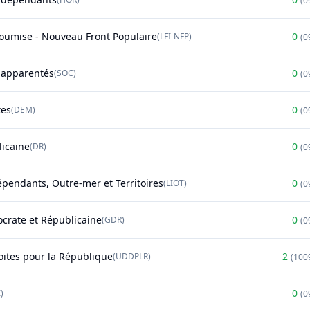
(
0
soumise - Nouveau Front Populaire
0
(
LFI-NFP
)
(
0
t apparentés
0
(
SOC
)
(
0
tes
0
(
DEM
)
(
0
licaine
0
(
DR
)
(
0
épendants, Outre-mer et Territoires
0
(
LIOT
)
(
0
rate et Républicaine
0
(
GDR
)
(
0
oites pour la République
2
(
UDDPLR
)
(
100
0
)
(
0