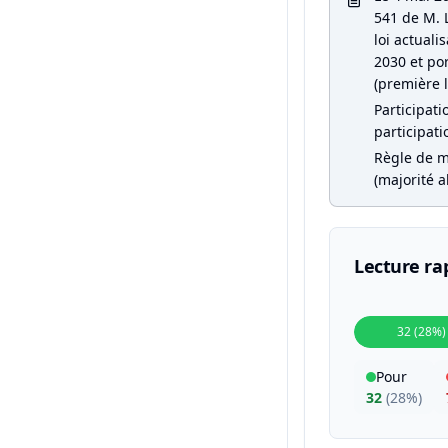
541 de M. 
loi actual
2030 et por
(première l
Participati
participati
Règle de m
(majorité a
Lecture ra
32 (28%)
Pour
32
(
28%
)