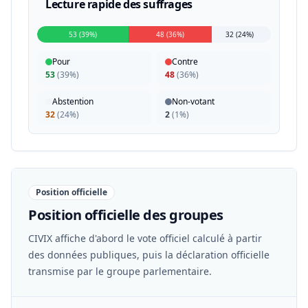
Lecture rapide des suffrages
53 (39%)
48 (36%)
32 (24%)
Pour
Contre
53
(
39%
)
48
(
36%
)
Abstention
Non-votant
32
(
24%
)
2
(
1%
)
Position officielle
Position officielle des groupes
CIVIX affiche d'abord le vote officiel calculé à partir
des données publiques, puis la déclaration officielle
transmise par le groupe parlementaire.