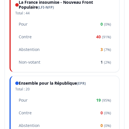
La France insoumise - Nouveau Front
Populaire
(
LFI-NFP
)
Total :
44
Pour
0
(
0%
)
Contre
40
(
91%
)
Abstention
3
(
7%
)
Non-votant
1
(
2%
)
Ensemble pour la République
(
EPR
)
Total :
20
Pour
19
(
95%
)
Contre
0
(
0%
)
Abstention
0
(
0%
)