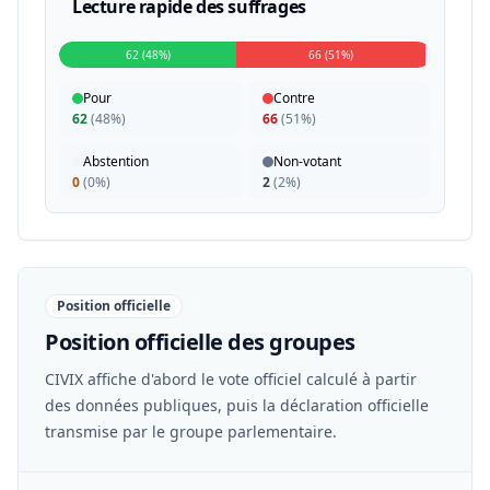
Lecture rapide des suffrages
62 (48%)
66 (51%)
Pour
Contre
62
(
48%
)
66
(
51%
)
Abstention
Non-votant
0
(
0%
)
2
(
2%
)
Position officielle
Position officielle des groupes
CIVIX affiche d'abord le vote officiel calculé à partir
des données publiques, puis la déclaration officielle
transmise par le groupe parlementaire.