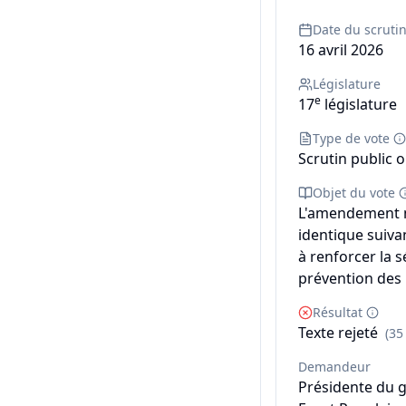
Date du scruti
16 avril 2026
Législature
e
17
législature
Type de vote
Scrutin public o
Objet du vote
L'amendement n
identique suivan
à renforcer la s
prévention des 
Résultat
Texte rejeté
(35
Demandeur
Présidente du 