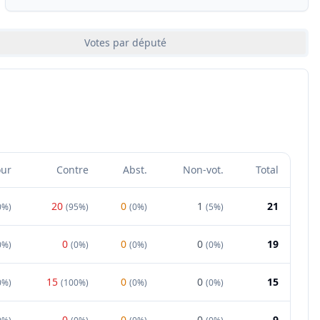
Votes par député
our
Contre
Abst.
Non-vot.
Total
20
0
1
21
0%
)
(
95%
)
(
0%
)
(
5%
)
0
0
0
19
0%
)
(
0%
)
(
0%
)
(
0%
)
15
0
0
15
0%
)
(
100%
)
(
0%
)
(
0%
)
0
0
0
9