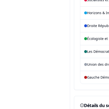
Horizons & I
Droite Répub
Écologiste et 
Les Démocra
Union des dr
Gauche Démoc
Détails du s