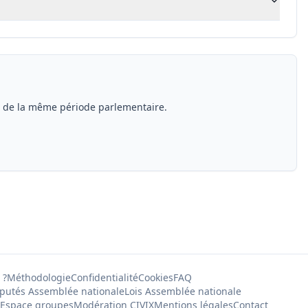
s de la même période parlementaire.
 ?
Méthodologie
Confidentialité
Cookies
FAQ
putés Assemblée nationale
Lois Assemblée nationale
Espace groupes
Modération CIVIX
Mentions légales
Contact