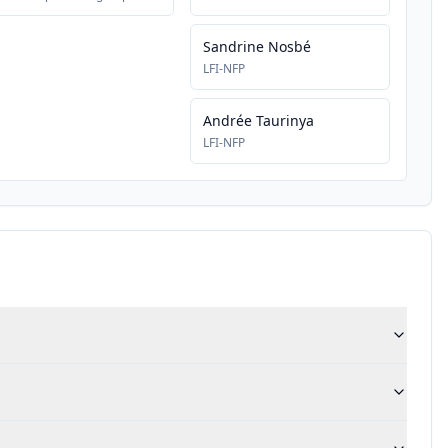
Sandrine Nosbé
LFI-NFP
Andrée Taurinya
LFI-NFP