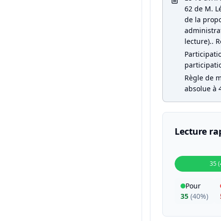
62 de M. L
de la propo
administrat
lecture).. R
Participati
participati
Règle de ma
absolue à 4
Lecture ra
35 
Pour
35
(
40%
)