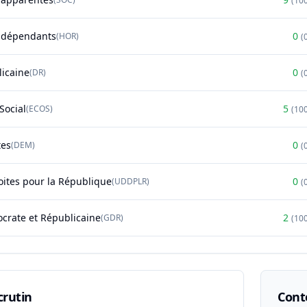
(
10
ndépendants
0
(
HOR
)
(
licaine
0
(
DR
)
(
Social
5
(
ECOS
)
(
10
tes
0
(
DEM
)
(
oites pour la République
0
(
UDDPLR
)
(
rate et Républicaine
2
(
GDR
)
(
10
crutin
Conte