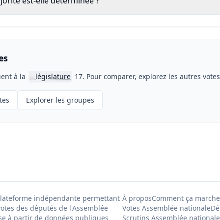
rité est-elle déterminée ?
es
ient à la
législature
17. Pour comparer, explorez les autres vote
📖
tes
Explorer les groupes
Plateforme indépendante permettant
À propos
Comment ça marche
votes des députés de l'Assemblée
Votes Assemblée nationale
Dé
se à partir de données publiques
Scrutins Assemblée nationale