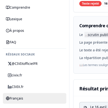
Texte rejeté
16
Comprendre
Lexique
Comprendre c
À propos
Le
scrutin publ
📖
FAQ
La page présente 
Le texte a été rej
RÉSEAUX SOCIAUX
La répartition pub
@CIVIXofficielFR
📖
Les termes soulign
civix.fr
CIVIX.fr
Résultat pri
Français
Le 16 avri