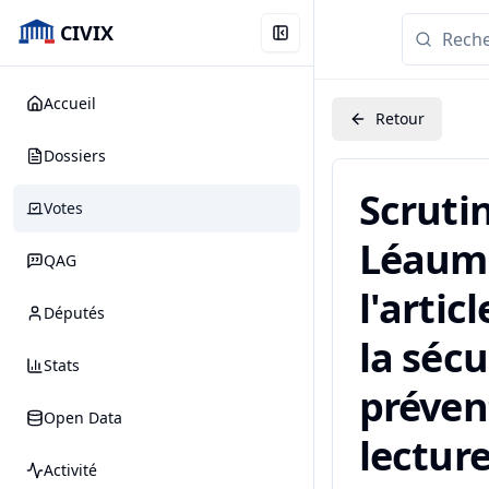
CIVIX
Accueil
Retour
Dossiers
Scruti
Votes
Léaume
QAG
l'artic
Députés
la sécu
Stats
préven
Open Data
lecture
Activité