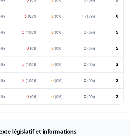
0%
)
(
0%
)
(
0%
)
(
0%
)
5
0
1
6
0%
)
(
83%
)
(
0%
)
(
17%
)
5
0
0
5
0%
)
(
100%
)
(
0%
)
(
0%
)
0
0
0
5
0%
)
(
0%
)
(
0%
)
(
0%
)
3
0
0
3
0%
)
(
100%
)
(
0%
)
(
0%
)
2
0
0
2
0%
)
(
100%
)
(
0%
)
(
0%
)
0
0
0
2
0%
)
(
0%
)
(
0%
)
(
0%
)
xte législatif et informations