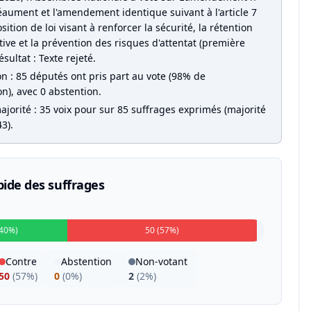
éaument et l'amendement identique suivant à l'article 7
sition de loi visant à renforcer la sécurité, la rétention
ive et la prévention des risques d'attentat (première
ésultat : Texte rejeté.
on : 85 députés ont pris part au vote (98% de
on), avec 0 abstention.
jorité : 35 voix pour sur 85 suffrages exprimés (majorité
3).
pide des suffrages
(40%)
50 (57%)
Contre
Abstention
Non-votant
50
(
57%
)
0
(
0%
)
2
(
2%
)