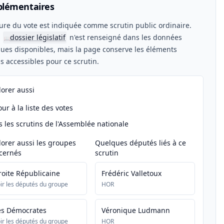
lémentaires
ure du vote est indiquée comme scrutin public ordinaire.
n
dossier législatif
n'est renseigné dans les données
📖
ues disponibles, mais la page conserve les éléments
els accessibles pour ce scrutin.
lorer aussi
ur à la liste des votes
s les scrutins de l'Assemblée nationale
lorer aussi les groupes
Quelques députés liés à ce
cernés
scrutin
roite Républicaine
Frédéric Valletoux
ir les députés du groupe
HOR
es Démocrates
Véronique Ludmann
ir les députés du groupe
HOR