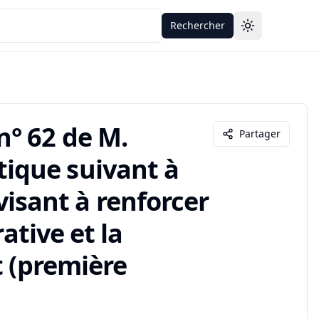
Rechercher
Toggle theme
° 62 de M.
Partager
ique suivant à
 visant à renforcer
ative et la
t (première