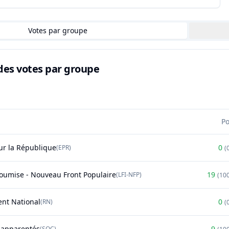
Votes par groupe
des votes par groupe
P
r la République
0
(
EPR
)
(
soumise - Nouveau Front Populaire
19
(
LFI-NFP
)
(
10
nt National
0
(
RN
)
(
t apparentés
9
(
SOC
)