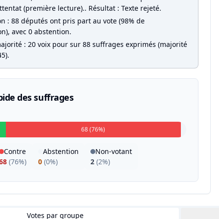
ttentat (première lecture).. Résultat : Texte rejeté.
on : 88 députés ont pris part au vote (98% de
on), avec 0 abstention.
jorité : 20 voix pour sur 88 suffrages exprimés (majorité
5).
pide des suffrages
68 (76%)
Contre
Abstention
Non-votant
68
(
76%
)
0
(
0%
)
2
(
2%
)
Votes par groupe