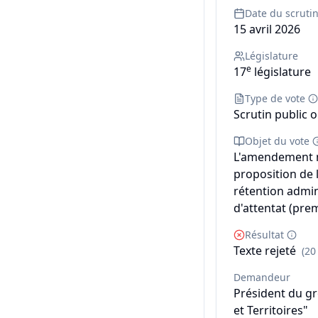
Date du scruti
15 avril 2026
Législature
e
17
législature
Type de vote
Scrutin public o
Objet du vote
L'amendement n°
proposition de l
rétention admin
d'attentat (prem
Résultat
Texte rejeté
(20
Demandeur
Président du g
et Territoires"