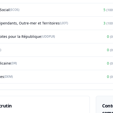
Social
5
(
ECOS
)
(
10
épendants, Outre-mer et Territoires
3
(
LIOT
)
(
10
oites pour la République
0
(
UDDPLR
)
(
0
)
(
licaine
0
(
DR
)
(
tes
0
(
DEM
)
(
crutin
Conte
comp