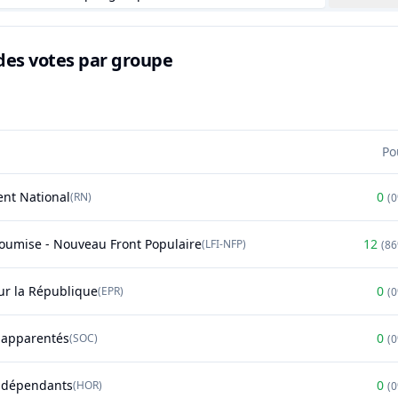
des votes par groupe
Po
nt National
0
(
RN
)
(
soumise - Nouveau Front Populaire
12
(
LFI-NFP
)
(
8
r la République
0
(
EPR
)
(
t apparentés
0
(
SOC
)
(
ndépendants
0
(
HOR
)
(