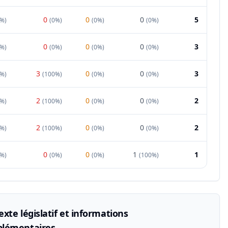
0
0
0
5
0%
)
(
0%
)
(
0%
)
(
0%
)
0
0
0
3
0%
)
(
0%
)
(
0%
)
(
0%
)
3
0
0
3
0%
)
(
100%
)
(
0%
)
(
0%
)
2
0
0
2
0%
)
(
100%
)
(
0%
)
(
0%
)
2
0
0
2
0%
)
(
100%
)
(
0%
)
(
0%
)
0
0
1
1
0%
)
(
0%
)
(
0%
)
(
100%
)
xte législatif et informations
lémentaires