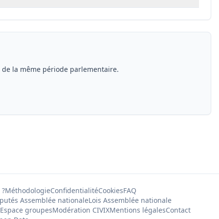
s de la même période parlementaire.
 ?
Méthodologie
Confidentialité
Cookies
FAQ
putés Assemblée nationale
Lois Assemblée nationale
Espace groupes
Modération CIVIX
Mentions légales
Contact