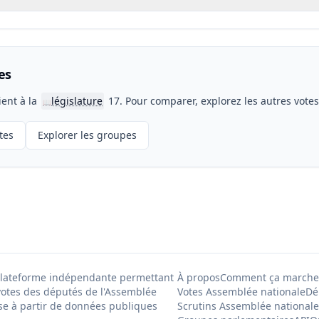
es
ient à la
législature
17. Pour comparer, explorez les autres vote
📖
tes
Explorer les groupes
Plateforme indépendante permettant
À propos
Comment ça marche
votes des députés de l'Assemblée
Votes Assemblée nationale
Dé
se à partir de données publiques
Scrutins Assemblée nationale