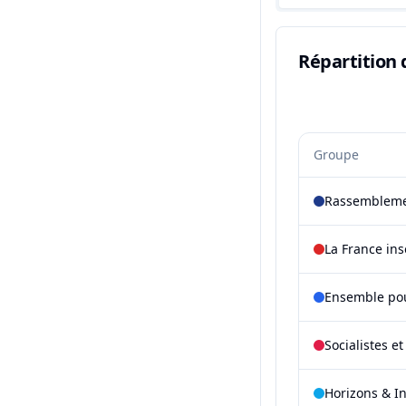
Répartition 
Groupe
Rassembleme
La France in
Ensemble pou
Socialistes e
Horizons & I