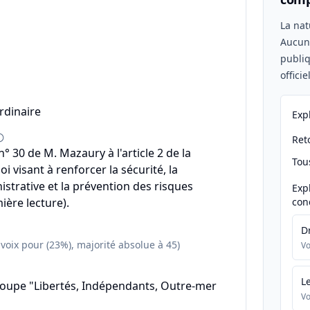
n
La nat
Aucu
publiq
offici
rdinaire
Exp
Reto
 30 de M. Mazaury à l'article 2 de la
Tou
oi visant à renforcer la sécurité, la
istrative et la prévention des risques
Exp
ière lecture).
con
D
 voix pour (23%), majorité absolue à 45)
Vo
L
roupe "Libertés, Indépendants, Outre-mer
Vo