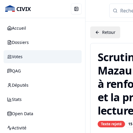
CIVIX
Accueil
Retour
Dossiers
Scruti
Votes
Mazaury
QAG
à renfo
Députés
et la p
Stats
lecture
Open Data
Texte rejeté
15
Activité