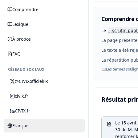
Comprendre
Comprendre c
Lexique
Le
scrutin publ
📖
À propos
La page présente 
Le texte a été rej
FAQ
La répartition pub
📖
Les termes soulign
RÉSEAUX SOCIAUX
@CIVIXofficielFR
civix.fr
Résultat pri
CIVIX.fr
Le 15 avri
Français
30 de M. Ma
renforcer l