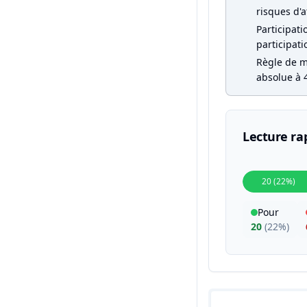
risques d'a
Participati
participati
Règle de ma
absolue à 4
Lecture ra
20 (22%)
Pour
20
(
22%
)