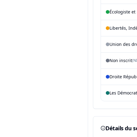
Écologiste et 
Libertés, Ind
Union des dr
Non inscrit
(NI
Droite Répub
Les Démocra
Détails du s