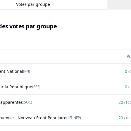
Votes par groupe
des votes par groupe
P
nt National
0
(
RN
)
(
r la République
0
(
EPR
)
(
t apparentés
20
(
SOC
)
(
10
soumise - Nouveau Front Populaire
20
(
LFI-NFP
)
(
10