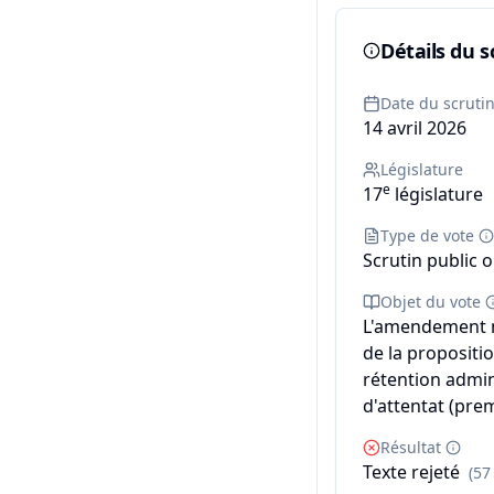
Détails du s
Date du scruti
14 avril 2026
Législature
e
17
législature
Type de vote
Scrutin public o
Objet du vote
L'amendement n°
de la propositio
rétention admin
d'attentat (prem
Résultat
Texte rejeté
(57