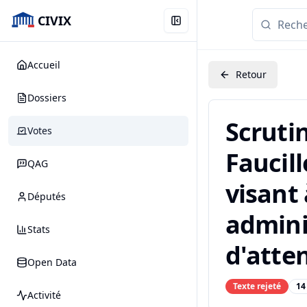
CIVIX
Accueil
Retour
Dossiers
Scruti
Votes
Faucill
QAG
visant 
Députés
adminis
Stats
d'atten
Open Data
Texte rejeté
14
Activité