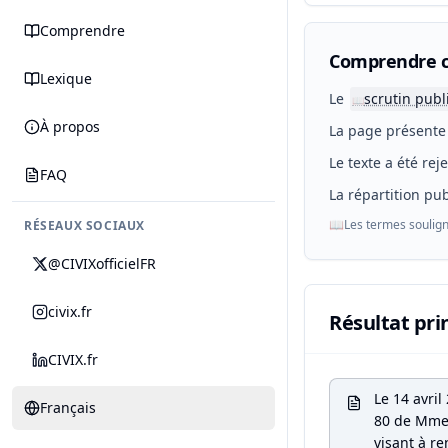
Comprendre
Comprendre c
Lexique
Le
scrutin publ
📖
À propos
La page présente 
Le texte a été rej
FAQ
La répartition pub
📖
Les termes soulign
RÉSEAUX SOCIAUX
@CIVIXofficielFR
civix.fr
Résultat pri
CIVIX.fr
Le 14 avri
Français
80 de Mme F
visant à re