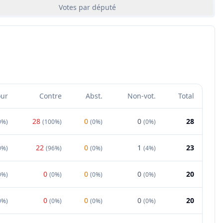
Votes par député
our
Contre
Abst.
Non-vot.
Total
28
0
0
28
0%
)
(
100%
)
(
0%
)
(
0%
)
22
0
1
23
0%
)
(
96%
)
(
0%
)
(
4%
)
0
0
0
20
0%
)
(
0%
)
(
0%
)
(
0%
)
0
0
0
20
0%
)
(
0%
)
(
0%
)
(
0%
)