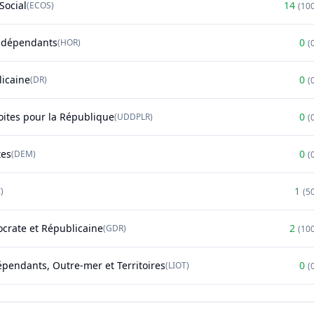
Social
14
(
ECOS
)
(
10
ndépendants
0
(
HOR
)
(
licaine
0
(
DR
)
(
oites pour la République
0
(
UDDPLR
)
(
tes
0
(
DEM
)
(
1
)
(
5
rate et Républicaine
2
(
GDR
)
(
10
épendants, Outre-mer et Territoires
0
(
LIOT
)
(