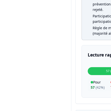
prévention 
rejeté.
Participati
participati
Règle de m
(majorité a
Lecture ra
57 
Pour
57
(
42%
)