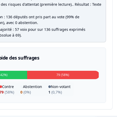
des risques d'attentat (première lecture).. Résultat : Texte
on : 136 députés ont pris part au vote (99% de
on), avec 0 abstention.
ajorité : 57 voix pour sur 136 suffrages exprimés
bsolue à 69).
pide des suffrages
(42%)
79 (58%)
Contre
Abstention
Non-votant
79
(
58%
)
0
(
0%
)
1
(
0,7%
)