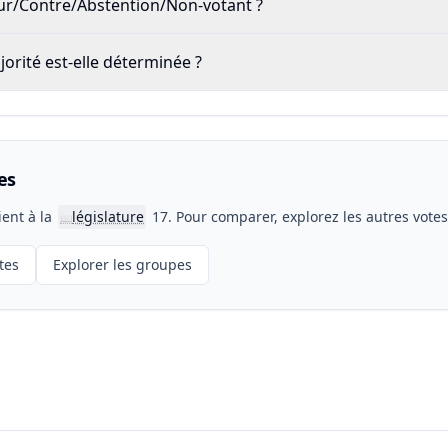
our/Contre/Abstention/Non-votant ?
rité est-elle déterminée ?
es
ient à la
législature
17. Pour comparer, explorez les autres vote
📖
tes
Explorer les groupes