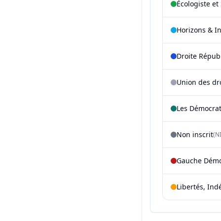
Écologiste et 
Horizons & I
Droite Répub
Union des dr
Les Démocra
Non inscrit
(NI
Gauche Démoc
Libertés, Ind