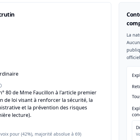
crutin
Conte
comp
n
La nat
Aucu
publiq
offici
rdinaire
Exp
Reto
 80 de Mme Faucillon à l'article premier
Tou
n de loi visant à renforcer la sécurité, la
istrative et la prévention des risques
Exp
ière lecture).
con
D
 voix pour (42%), majorité absolue à 69)
Vo