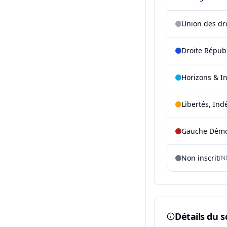
Union des dr
Droite Répub
Horizons & I
Libertés, Ind
Gauche Démoc
Non inscrit
(NI
Détails du s