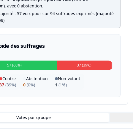
on), avec 0 abstention.
jorité : 57 voix pour sur 94 suffrages exprimés (majorité
8).
pide des suffrages
57 (60%)
37 (39%)
Contre
Abstention
Non-votant
37
(
39%
)
0
(
0%
)
1
(
1%
)
Votes par groupe