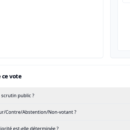
ce vote
scrutin public ?
our/Contre/Abstention/Non-votant ?
rité est-elle déterminée ?