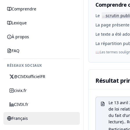
Comprendre c
Comprendre
Le
scrutin publ
📖
Lexique
La page présente 
Le texte a été ado
À propos
La répartition pub
FAQ
📖
Les termes soulign
RÉSEAUX SOCIAUX
@CIVIXofficielFR
Résultat pri
civix.fr
Le 13 avril
CIVIX.fr
de loi rela
du fait d’u
Français
lecture).. 
Participati