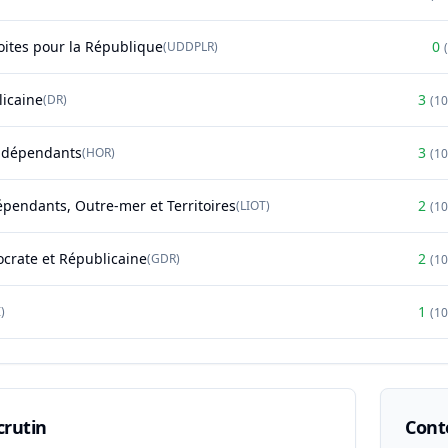
oites pour la République
0
(
UDDPLR
)
(
licaine
3
(
DR
)
(
1
ndépendants
3
(
HOR
)
(
1
épendants, Outre-mer et Territoires
2
(
LIOT
)
(
1
rate et Républicaine
2
(
GDR
)
(
1
1
)
(
1
crutin
Conte