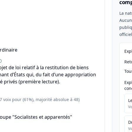
comp
n
La nat
Aucu
publiq
offici
rdinaire
Exp
Reto
ojet de loi relatif à la restitution de biens
Tou
ant d’États qui, du fait d’une appropriation
été privés (première lecture).
Exp
con
57 voix pour (61%), majorité absolue à 48)
L
Vo
oupe "Socialistes et apparentés"
D
Vo