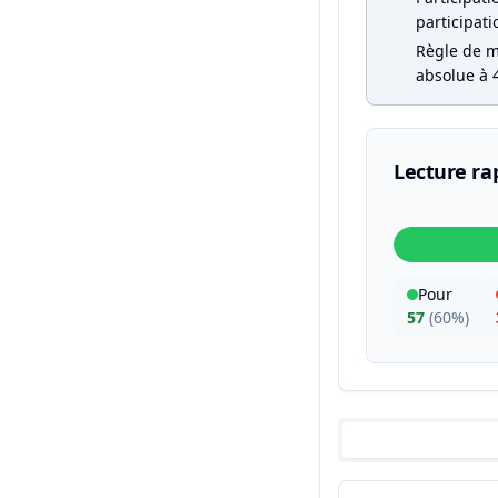
participati
Règle de ma
absolue à 4
Lecture ra
Pour
57
(
60%
)