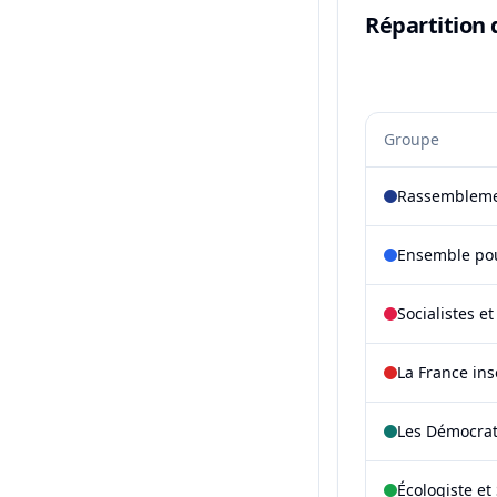
Répartition 
Groupe
Rassembleme
Ensemble pou
Socialistes e
La France in
Les Démocra
Écologiste et 