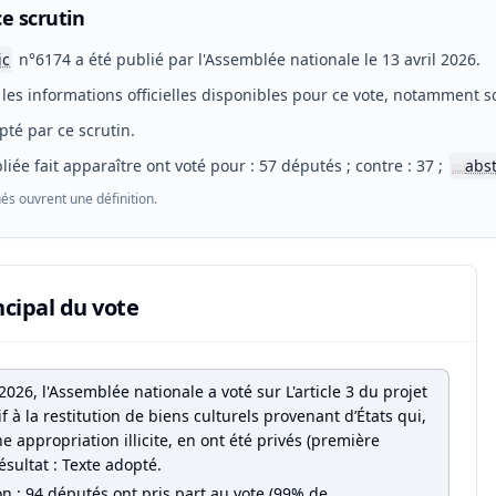
e scrutin
ic
n°6174 a été publié par l'Assemblée nationale le 13 avril 2026.
les informations officielles disponibles pour ce vote, notamment so
pté par ce scrutin.
liée fait apparaître ont voté pour : 57 députés ; contre : 37 ;
abs
📖
és ouvrent une définition.
ncipal du vote
 2026, l'Assemblée nationale a voté sur L'article 3 du projet
tif à la restitution de biens culturels provenant d’États qui,
ne appropriation illicite, en ont été privés (première
Résultat : Texte adopté.
on : 94 députés ont pris part au vote (99% de