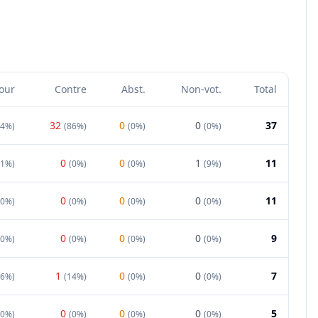
our
Contre
Abst.
Non-vot.
Total
32
0
0
37
14%
)
(
86%
)
(
0%
)
(
0%
)
0
0
1
11
91%
)
(
0%
)
(
0%
)
(
9%
)
0
0
0
11
00%
)
(
0%
)
(
0%
)
(
0%
)
0
0
0
9
00%
)
(
0%
)
(
0%
)
(
0%
)
1
0
0
7
86%
)
(
14%
)
(
0%
)
(
0%
)
0
0
0
5
00%
)
(
0%
)
(
0%
)
(
0%
)