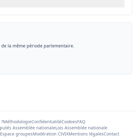
s de la même période parlementaire.
 ?
Méthodologie
Confidentialité
Cookies
FAQ
putés Assemblée nationale
Lois Assemblée nationale
Espace groupes
Modération CIVIX
Mentions légales
Contact