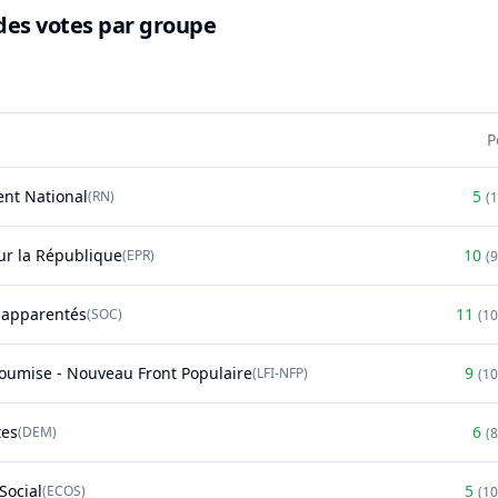
des votes par groupe
P
nt National
5
(
RN
)
(
r la République
10
(
EPR
)
(
t apparentés
11
(
SOC
)
(
1
soumise - Nouveau Front Populaire
9
(
LFI-NFP
)
(
1
tes
6
(
DEM
)
(
Social
5
(
ECOS
)
(
1