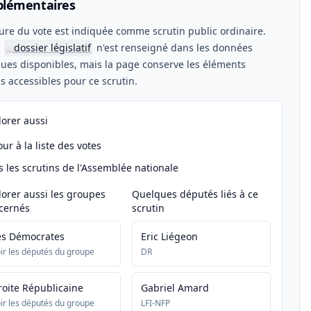
lémentaires
ure du vote est indiquée comme scrutin public ordinaire.
n
dossier législatif
n'est renseigné dans les données
📖
ues disponibles, mais la page conserve les éléments
els accessibles pour ce scrutin.
lorer aussi
ur à la liste des votes
s les scrutins de l'Assemblée nationale
lorer aussi les groupes
Quelques députés liés à ce
cernés
scrutin
es Démocrates
Eric Liégeon
ir les députés du groupe
DR
roite Républicaine
Gabriel Amard
ir les députés du groupe
LFI-NFP