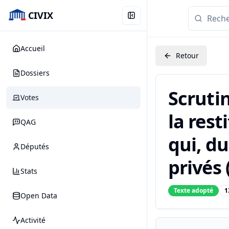
CIVIX
Accueil
Retour
Dossiers
Scrutin
Votes
la rest
QAG
qui, du
Députés
privés 
Stats
Texte adopté
1
Open Data
Activité