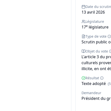
Date du scruti
13 avril 2026
Législature
e
17
législature
Type de vote
Scrutin public o
Objet du vote
L'article 3 du pr
culturels proven
illicite, en ont 
Résultat
Texte adopté
(
Demandeur
Président du gr