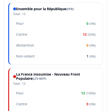
Ensemble pour la République
(
EPR
)
Total :
13
Pour
0
(
0%
)
Contre
12
(
92%
)
Abstention
0
(
0%
)
Non-votant
1
(
8%
)
La France insoumise - Nouveau Front
Populaire
(
LFI-NFP
)
Total :
13
Pour
13
(
100%
)
Contre
0
(
0%
)