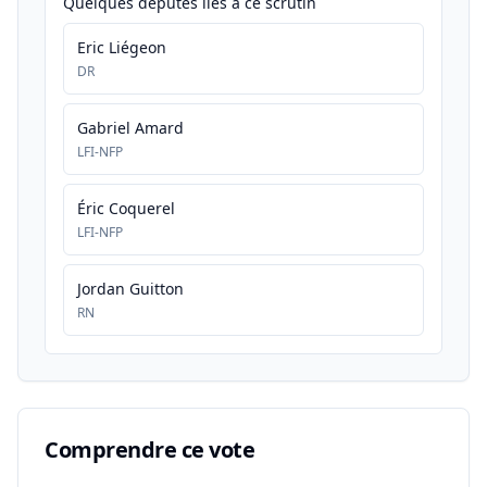
Quelques députés liés à ce scrutin
Eric Liégeon
DR
Gabriel Amard
LFI-NFP
Éric Coquerel
LFI-NFP
Jordan Guitton
RN
Comprendre ce vote