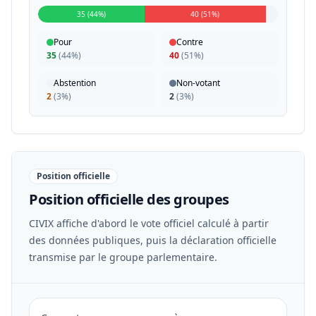
35 (44%)
40 (51%)
Pour
Contre
35
(
44%
)
40
(
51%
)
Abstention
Non-votant
2
(
3%
)
2
(
3%
)
Position officielle
Position officielle des groupes
CIVIX affiche d'abord le vote officiel calculé à partir
des données publiques, puis la déclaration officielle
transmise par le groupe parlementaire.